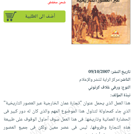
إختياراتنا
تعليمية
شحن مخفض
أسئلة
إختياراتنا
المواضيع
iKitab
يتكرر
كتب
أضف الى الطلبية
بلا
الأكثر
طرحها
أكاديمية
الصحة
حدود
مبيعاً
تحميل
والعناية
صندوق
أسئلة
إختياراتنا
masmu3
الشخصية
القراءة
يتكرر
وسائل
على
جديد
English
طرحها
تعليمية
Android
books
الكل
تحميل
صندوق
تحميل
iKitab
أجهزة
القراءة
المطبخ
masmu3
تاريخ النشر:
09/10/2007
على
العناية
والسفرة
على
جوائز
الناشر:
مركز الراية للنشر والإعلام
Android
جديد
الشخصية
Apple
النوع:
ورقي غلاف كرتوني
تحميل
العناية
نبذة المؤلف:
الكل
iKitab
وتصفيف
هذا العمل الذى يحمل عنوان "تجارة عمان الخارجية عبر العصور التاريخية"
أواني
متجر
على
الشعر
الذي جاء كمحاولة لتناول هذا الموضوع المهم والذى كان له دور كبير فى
الطهي
الهدايا
Apple
الحضارة العمانية وتاريخها. فى هذا العمل سوف أحاول الوقوف على طبيعة
العناية
أدوات
هذه التجارة وظروفها، ليس فى عصر معين ولكن فى جميع العصور
بالجسم
أقسام
الخبز