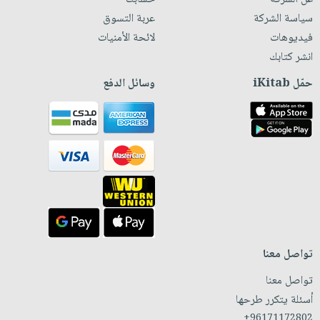
سياسة الشركة
عربة التسوق
فيديوهات
لائحة الأمنيات
انشر كتابك
حمّل iKitab
وسائل الدفع
تواصل معنا
تواصل معنا
أسئلة يتكرر طرحها
+96171172802