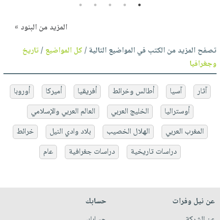
5
4
3
2
1
المزيد من البنود »
تصفح المزيد من الكتب في المواضيع التالية /
كل المواضيع
/
تاريخ
وجغرافيا
آثار
آسيا
أطالس وخرائط
أفريقيا
أميركا
أوروبا
أوستراليا
الخليج العربي
العالم العربي والإسلامي
المغرب العربي
الهلال الخصيب
بلاد وادي النيل
خرائط
دراسات تاريخية
دراسات جغرافية
عام
عن نيل وفرات
حسابك
عن الشركة
حسابك