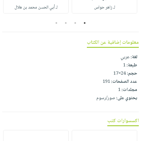
صابون
فيديوهات
لـ زاهر حواس
لـ أبي الحسن محمد بن هلال
عربة
أطفال
أسئلة
التسوق
مناسبات
4
3
2
1
يتكرر
طرحها
نشرة
الإصدارات
خدمات
معلومات إضافية عن الكتاب
نيل
لغة:
عربي
وفرات
طبعة:
1
انشر
حجم:
24×17
كتابك
عدد الصفحات:
191
تواصل
مجلدات:
1
معنا
يحتوي على:
صور/رسوم
اكسسوارات كتب