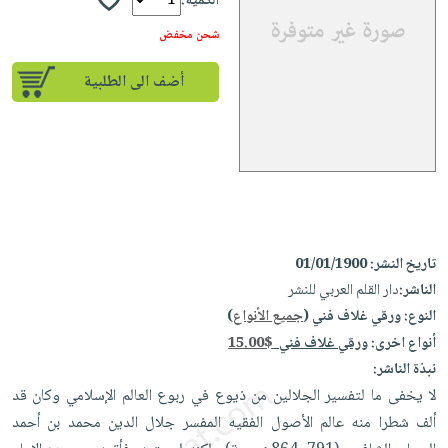
إختياراتنا
الكمية:
تعليمية
أسئلة
إختياراتنا
المواضيع
iKitab
شحن مخفض
يتكرر
كتب
بلا
الأكثر
طرحها
أكاديمية
الصحة
أضف الى الطلبية
حدود
مبيعاً
تحميل
والعناية
صندوق
أسئلة
إختياراتنا
masmu3
الشخصية
القراءة
يتكرر
وسائل
على
جديد
English
طرحها
تعليمية
Android
books
الكل
تحميل
صندوق
تحميل
iKitab
أجهزة
القراءة
المطبخ
masmu3
على
العناية
والسفرة
على
تاريخ النشر:
01/01/1900
جوائز
Android
جديد
الشخصية
الناشر:
دار القلم العربي للنشر
Apple
تحميل
العناية
النوع:
ورقي غلاف فني (
جميع الأنواع
)
الكل
iKitab
وتصفيف
أنواع اخرى:
ورقي غلاف فني
15.00$
أواني
متجر
على
نبذة الناشر:
الشعر
الطهي
الهدايا
Apple
لا يخفى ما لتفسير الجلالين من ذيوع في ربوع العالم الإسلامي وكان قد
العناية
أدوات
ألف شطرا منه عالم الأصول الفقيه المفسر جلال الدين محمد بن أحمد
بالجسم
أقسام
الخبز