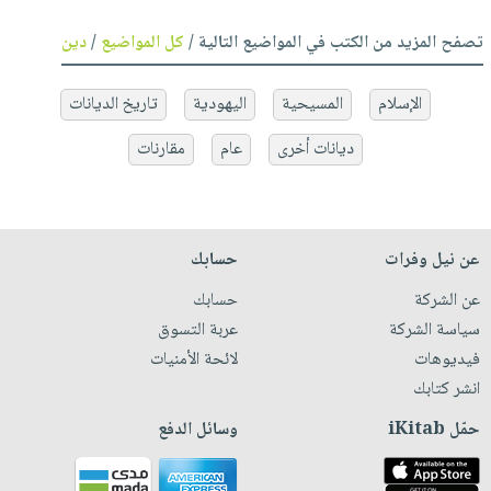
تصفح المزيد من الكتب في المواضيع التالية /
كل المواضيع
/
دين
الإسلام
المسيحية
اليهودية
تاريخ الديانات
ديانات أخرى
عام
مقارنات
عن نيل وفرات
حسابك
عن الشركة
حسابك
سياسة الشركة
عربة التسوق
فيديوهات
لائحة الأمنيات
انشر كتابك
حمّل iKitab
وسائل الدفع