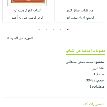
صابون
فيديوهات
عربة
أطفال
من كليات رسائل النور:
أسباب النزول ويليه الن
أسئلة
التسوق
مناسبات
يتكرر
لـ بديع الزمان سعيد النور
لـ ابي الحسن علي بن أحمد
طرحها
نشرة
5
4
3
2
1
الإصدارات
خدمات
المزيد من البنود »
نيل
وفرات
معلومات إضافية عن الكتاب
انشر
كتابك
تحقيق:
محمدحسني مصطفى
تواصل
لغة:
عربي
معنا
طبعة:
1
حجم:
22×30
مجلدات:
1
اكسسوارات كتب