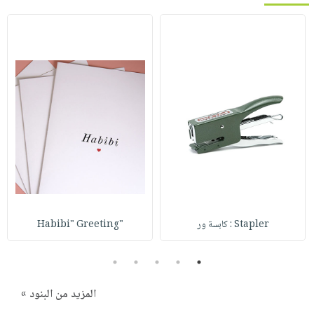
Stapler : كابسة ور
"Habibi" Greeting
5
4
3
2
1
المزيد من البنود »