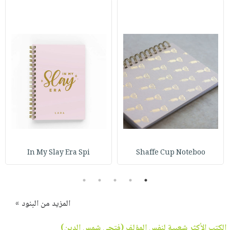
In My Slay Era Spi
Shaffe Cup Noteboo
5
4
3
2
1
المزيد من البنود »
الكتب الأكثر شعبية لنفس المؤلف (
فتحي شمس الدين
)