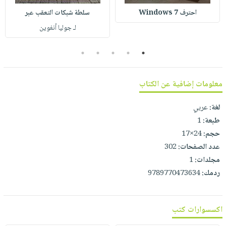
صابون
فيديوهات
احترف Windows 7
سلطة شبكات التعقب عبر
عربة
أطفال
أسئلة
لـ جوليا أنغوين
التسوق
مناسبات
يتكرر
طرحها
5
4
3
2
1
نشرة
الإصدارات
خدمات
نيل
معلومات إضافية عن الكتاب
وفرات
لغة:
عربي
انشر
طبعة:
1
كتابك
حجم:
24×17
تواصل
عدد الصفحات:
302
معنا
مجلدات:
1
ردمك:
9789770473634
اكسسوارات كتب