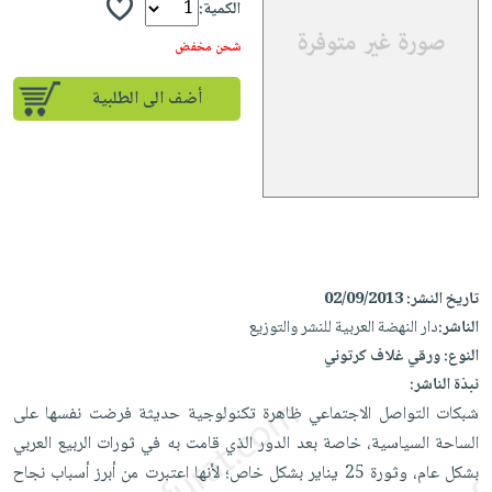
إختياراتنا
تعليمية
الكمية:
أسئلة
إختياراتنا
المواضيع
iKitab
يتكرر
شحن مخفض
كتب
بلا
الأكثر
طرحها
أكاديمية
الصحة
حدود
مبيعاً
أضف الى الطلبية
تحميل
والعناية
صندوق
أسئلة
إختياراتنا
masmu3
الشخصية
القراءة
يتكرر
وسائل
على
جديد
English
طرحها
تعليمية
Android
books
الكل
تحميل
صندوق
تحميل
iKitab
أجهزة
القراءة
المطبخ
masmu3
على
العناية
والسفرة
على
جوائز
تاريخ النشر:
02/09/2013
Android
جديد
الشخصية
Apple
الناشر:
دار النهضة العربية للنشر والتوزيع
تحميل
العناية
النوع:
ورقي غلاف كرتوني
الكل
iKitab
وتصفيف
نبذة الناشر:
أواني
متجر
على
الشعر
شبكات التواصل الاجتماعي ظاهرة تكنولوجية حديثة فرضت نفسها على
الطهي
الهدايا
Apple
العناية
الساحة السياسية، خاصة بعد الدور الذي قامت به في ثورات الربيع العربي
أدوات
بالجسم
أقسام
بشكل عام، وثورة 25 يناير بشكل خاص؛ لأنها اعتبرت من أبرز أسباب نجاح
الخبز