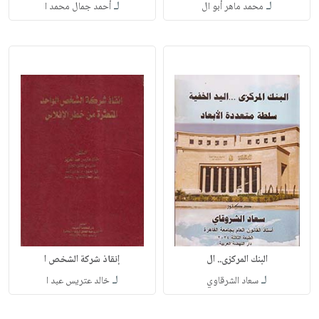
لـ
لـ
محمد ماهر أبو ال
أحمد جمال محمد ا
البنك المركزى.. ال
إنقاذ شركة الشخص ا
لـ
لـ
سعاد الشرقاوي
خالد عتريس عبد ا