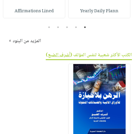
صابون
فيديوهات
عربة
Affirmations Lined
Yearly Daily Plann
أطفال
أسئلة
التسوق
مناسبات
يتكرر
5
4
3
2
1
طرحها
نشرة
الإصدارات
خدمات
المزيد من البنود »
نيل
الكتب الأكثر شعبية لنفس المؤلف (
أشرف الضبع
)
وفرات
انشر
كتابك
تواصل
معنا