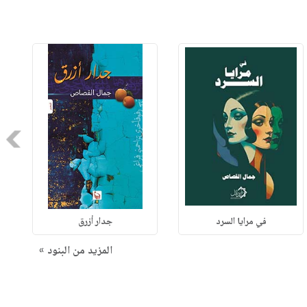
Next
في مرايا السرد
جدار أزرق
المزيد من البنود »