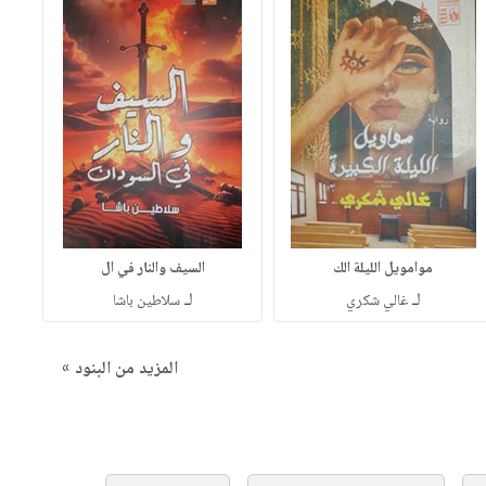
موامويل الليلة الك
السيف والنار في ال
لـ
لـ
غالي شكري
سلاطين باشا
المزيد من البنود »