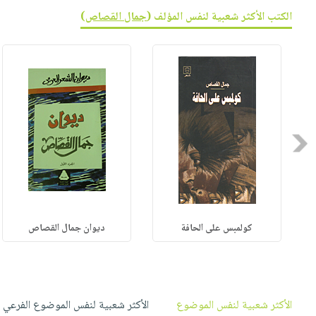
صابون
فيديوهات
الكتب الأكثر شعبية لنفس المؤلف (
جمال القصاص
)
عربة
أطفال
أسئلة
التسوق
مناسبات
يتكرر
طرحها
نشرة
الإصدارات
خدمات
نيل
وفرات
Previous
انشر
كتابك
تواصل
معنا
كولمبس على الحافة
ديوان جمال القصاص
الأكثر شعبية لنفس الموضوع
الأكثر شعبية لنفس الموضوع الفرعي