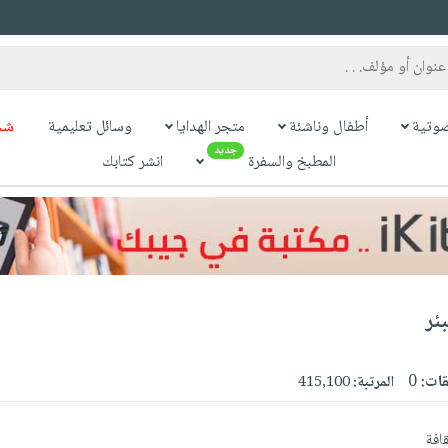
وتية
أطفال وناشئة
متجر الهدايا
وسائل تعليمية
شح
جديد
المطبخ والسفرة
انشر كتابك
ئر
قات:
0
المرتبة:
415,100
قافة