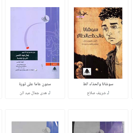
سوشانا والحذاء الط
ستون عاما على ثورة
لـ
لـ
شريف صلاح
هدى جمال عبد الن