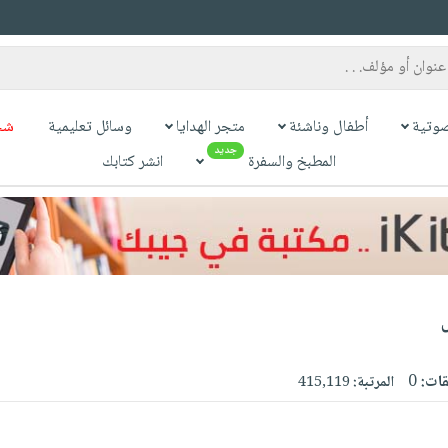
وتية
أطفال وناشئة
متجر الهدايا
وسائل تعليمية
شح
جديد
المطبخ والسفرة
انشر كتابك
قات:
0
المرتبة:
415,119