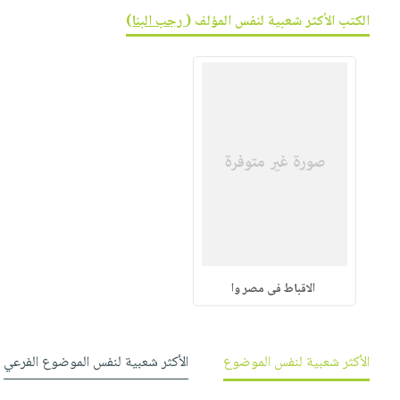
صابون
فيديوهات
الكتب الأكثر شعبية لنفس المؤلف (
رجب البنا
)
عربة
أطفال
أسئلة
التسوق
مناسبات
يتكرر
طرحها
نشرة
الإصدارات
خدمات
نيل
وفرات
انشر
كتابك
تواصل
معنا
الاقباط فى مصر وا
الأكثر شعبية لنفس الموضوع
الأكثر شعبية لنفس الموضوع الفرعي