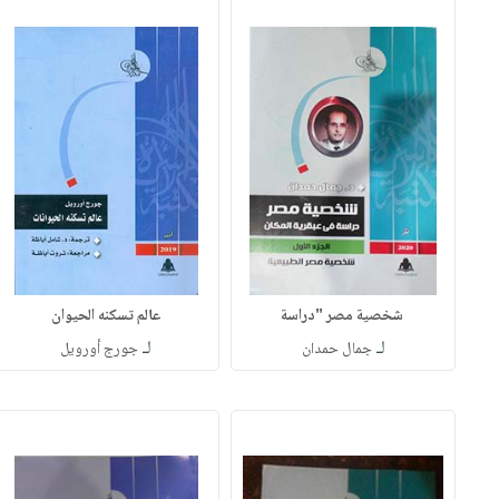
شخصية مصر "دراسة
عالم تسكنه الحيوان
لـ
لـ
جمال حمدان
جورج أورويل