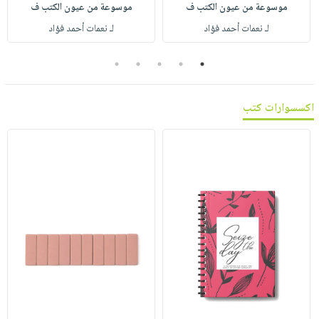
صابون
موسوعة من عيون الكتب ف
موسوعة من عيون الكتب ف
فيديوهات
عربة
أطفال
لـ نعمات أحمد فؤاد
لـ نعمات أحمد فؤاد
أسئلة
التسوق
مناسبات
يتكرر
5
4
3
2
1
طرحها
نشرة
الإصدارات
خدمات
اكسسوارات كتب
نيل
وفرات
انشر
كتابك
تواصل
معنا