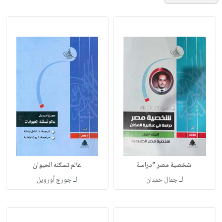
شخصية مصر "دراسة
عالم تسكنه الحيوان
لـ
لـ
جمال حمدان
جورج أورويل