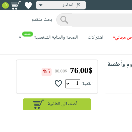
كل المتاجر
0
بحث متقدم
جديد
ن مجاني
اشتراكات
الصحة والعناية الشخصية
U - قطاعة لحوم وأطعمة
76.00$
%5
80.00$
الكمية: