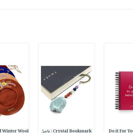
Do it For Y
Crystal Bookmark : فاصل
 Winter Wool