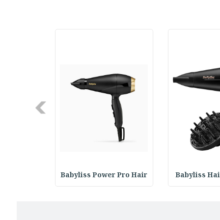
Next
 Super Pro
Babyliss Power Pro Hair
Babyliss Hai