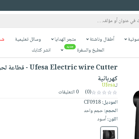
وتية
أطفال وناشئة
متجر الهدايا
وسائل تعليمية
شح
جديد
المطبخ والسفرة
انشر كتابك
fesa Electric wire Cutter
كهربائية
لـ
Ufesa
(0)
0 التعليقات
الموديل:
CF0918
الحجم:
حجم واحد
اللون:
أسود