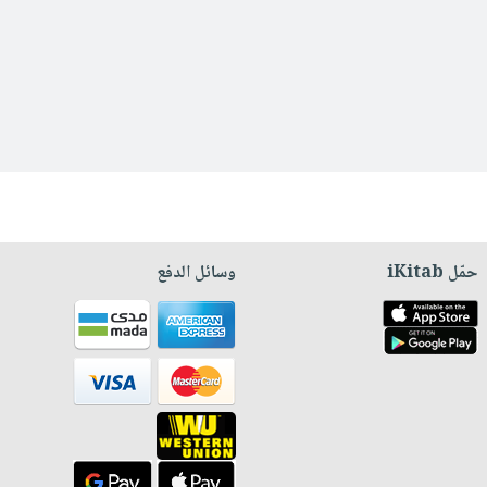
حمّل iKitab
وسائل الدفع