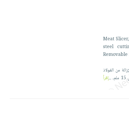
Meat
Slicer
steel
cutt
Removable
إزالة
من
الفولاذ
ى
15
ملم،
...
إقرأ