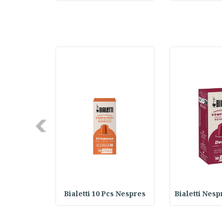
Next
ed Coffee
Bialetti 10 Pcs Nespres
Bialetti Nes