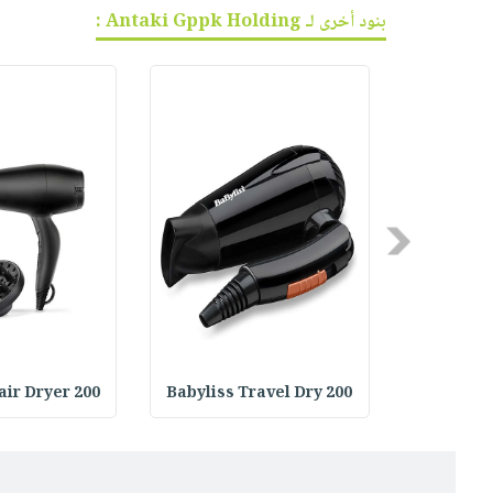
بنود أخرى لـ Antaki Gppk Holding :
Previous
air Dryer 200
Babyliss Travel Dry 200
Babyliss 