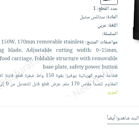
عدد القطع:
1
المادة:
ستانلس ستيل
اللغة:
عربي
السلسلة:
مواصفات المنتج:
stainless
removable
170mm
150W,
,
ing
blade,
Adjustable
cutting
width:
0~15mm,
food
carriage,
Foldable
structure
with
removable
base
plate,
safety
power
button
قطاعة
لحوم
كهربائية
يوفيزا
بقوة
150
واط.
شفرة
قطع
قابلة
لل
المقاوم
للصدأ
مقاس
170
ملم،
عرض
قطع
قابل
للتعديل
من
0
إل
المزيد
البند شاهدوا أيضاً