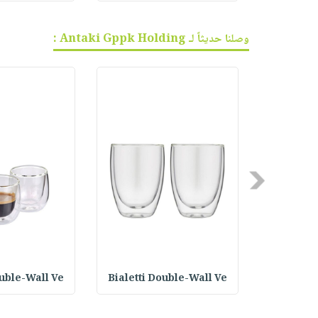
وصلنا حديثاً لـ Antaki Gppk Holding :
Previous
ouble-Wall Ve
Bialetti Double-Wall Ve
Bialetti