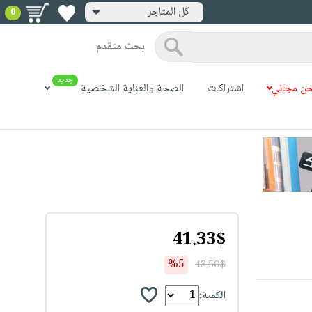
كل المتاجر
0
بحث متقدم
جديد
ن مجاني
اشتراكات
الصحة والعناية الشخصية
41.33$
%5
43.50$
الكمية: