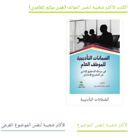
صابون
فيديوهات
الكتب الأكثر شعبية لنفس المؤلف (
هدى سالم العامري
)
عربة
أطفال
أسئلة
التسوق
مناسبات
يتكرر
طرحها
نشرة
الإصدارات
خدمات
نيل
وفرات
انشر
كتابك
تواصل
معنا
الضمانات التأديبية
الأكثر شعبية لنفس الموضوع
الأكثر شعبية لنفس الموضوع الفرعي