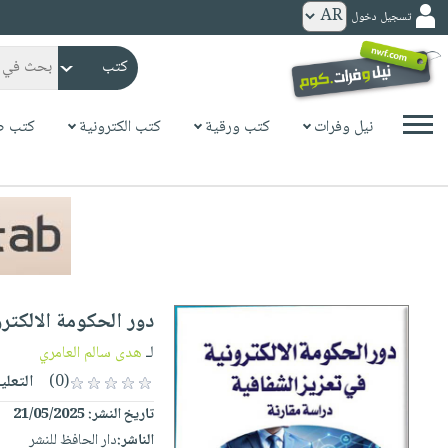
تسجيل دخول
كتب
ورقية
المواضيع
نيل وفرات
كتب ورقية
كتب الكترونية
كتب ص
صدر
كتب
حديثاً
الكترونية
الأكثر
الصفحة
مبيعاً
الرئيسية
كتب
جوائز
صدر
صوتية
شحن
حديثاً
الصفحة
دور الحكومة الالكترو
مخفض
الأكثر
الرئيسية
عروض
أطفال
لـ
هدى سالم العامري
مبيعاً
masmu3
خاصة
وناشئة
(0)
التعلي
كتب
بلا
صفحات
تاريخ النشر:
21/05/2025
مجانية
الصفحة
وسائل
حدود
مشوقة
الناشر:
دار الحافظ للنشر
الرئيسية