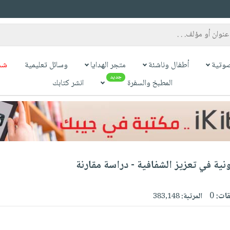
وتية
أطفال وناشئة
متجر الهدايا
وسائل تعليمية
شح
جديد
المطبخ والسفرة
انشر كتابك
نية في تعزيز الشفافية - دراسة مقارنة
قات:
0
المرتبة:
383,148