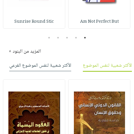
صابون
فيديوهات
عربة
أطفال
أسئلة
التسوق
مناسبات
Sunrise Round Stic
Am Not Perfect But
يتكرر
طرحها
نشرة
5
4
3
2
1
الإصدارات
خدمات
نيل
المزيد من البنود »
وفرات
انشر
الأكثر شعبية لنفس الموضوع
الأكثر شعبية لنفس الموضوع الفرعي
كتابك
تواصل
معنا