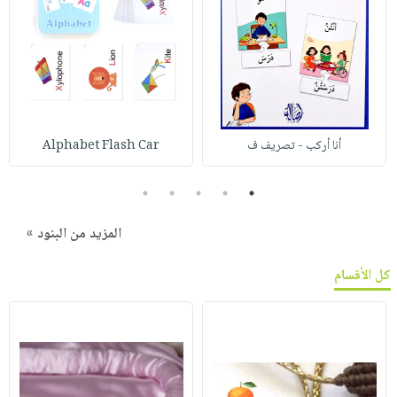
أنا أركب - تصريف ف
Alphabet Flash Car
5
4
3
2
1
المزيد من البنود »
كل الأقسام