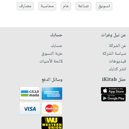
تسويق
صناعة
عام
محاسبة
مصارف
عن نيل وفرات
حسابك
عن الشركة
حسابك
سياسة الشركة
عربة التسوق
فيديوهات
لائحة الأمنيات
انشر كتابك
حمّل iKitab
وسائل الدفع