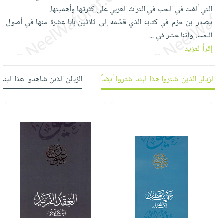
العناية
الأكثر
شحن
التي ألفت في الحب في التراث العربي على كثرتها وأهميتها.
أدوات
بالأسنان
مبيعاً
مجاني
يصدر ابن حزم في كتابه الذي قسّمه إلى ثلاثين بابا عشرة منها في أصول
المائدة
الحمية
العودة
الحب، واثنا عشر في
...
بنود
الأوعية
والتغذية
للمدارس
إقرأ المزيد
مختارة
والتخزين
اشتراكات
اكسسوارات
أدوات
كتب
كل
الزبائن الذين اشتروا هذا البند اشتروا أيضاً
الزبائن الذين شاهدوا هذا البند
بحث
المطبخ
الاشتراكات
اكسسوارات
متقدم
منزلية
صندوق
القراءة
اكسسوارات
iKitab
ملابس
نيل
بلا
مطرزات
وفرات
حدود
حقائب
عن
حسابك
حلي
الشركة
عناية
لائحة
سياسة
بالذات
الأمنيات
الشركة