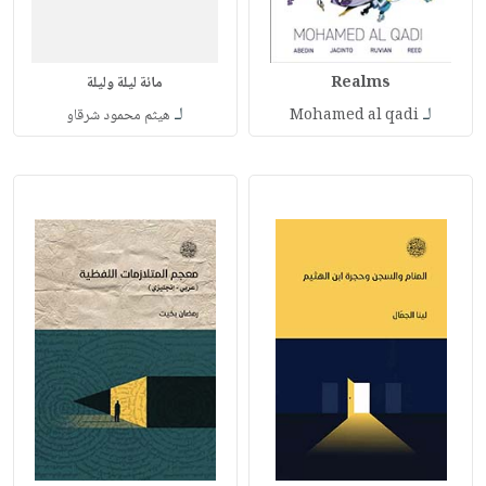
Realms
مائة ليلة وليلة
لـ
لـ
Mohamed al qadi
هيثم محمود شرقاو