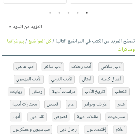
5
4
3
2
1
المزيد من البنود »
تصفح المزيد من الكتب في المواضيع التالية /
كل المواضيع
/
بيوغرافيا
ومذكرات
أدب إسلامي
أدب رحلات
أدب ساخر
أدب عالمي
أعمال كاملة
أمثال
الأدب العربي
الأدب المهجري
الخطب
تاريخ الأدب
دراسات أدبية
رسائل
روايات
شعر
طرائف ونوادر
عام
قصص
مختارات أدبية
مسرحيات
مقالات أدبية
نصوص
نقد أدبي
أدباء
أعلام
إقتصاديون
رجال دين
سياسيون وعسكريون