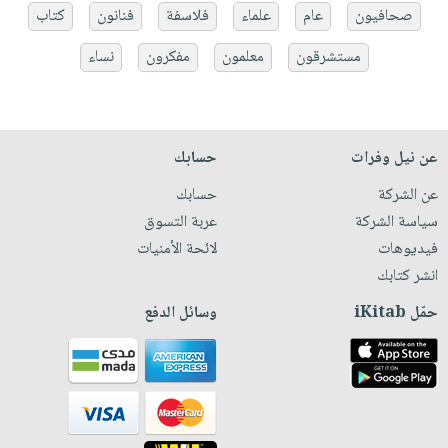
صحافيون
عام
علماء
فلاسفة
فنانون
كتاب
مستشرقون
معلمون
مفكرون
نساء
عن نيل وفرات
حسابك
عن الشركة
حسابك
سياسة الشركة
عربة التسوق
فيديوهات
لائحة الأمنيات
انشر كتابك
حمّل iKitab
وسائل الدفع