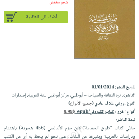
iKitab
تعليمية
شحن مخفض
أسئلة
Ai
بلا
المواضيع
يتكرر
إختيارات
أضف الى الطلبية
حدود
الأكثر
طرحها
كتب
الصحة
أسئلة
مبيعاً
تحميل
أكاديمية
والعناية
يتكرر
وسائل
masmu3
الشخصية
صندوق
طرحها
تعليمية
على
جديد
القراءة
تحميل
صندوق
Android
English
iKitab
الكل
القراءة
تحميل
books
على
أجهزة
جوائز
المطبخ
masmu3
Android
العناية
والسفرة
على
تاريخ النشر:
01/01/2014
تحميل
جديد
الشخصية
Apple
الناشر:
دائرة الثقافة والسياحة – أبوظبي، مركز أبوظبي للغة العربية، إصدارات
iKitab
العناية
الكل
النوع:
ورقي غلاف عادي (
جميع الأنواع
)
على
وتصفيف
أواني
أنواع اخرى:
كتاب إلكتروني/epub
9.99$
متجر
Apple
الشعر
الطهي
نبذة الناشر:
الهدايا
العناية
حظي كتاب "طوق الحمامة" لابن حزم الأندلسي (456 هجرية) بإهتمام
أدوات
بالجسم
أقسام
ودراسات بالعربية وبغيرها من اللغات، على نحو لم يحظ به أي من الكتب
الخبز