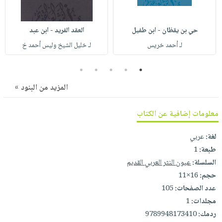
صابون
فيديوهات
عربة
أطفال
أسئلة
التسوق
حي بن يقظان - ابن طفيل
العقد الفريد - ابن عبد
مناسبات
يتكرر
لـ أحمد خريس
لـ خليل الشيخ وليس أحمد خ
طرحها
نشرة
الإصدارات
خدمات
5
4
3
2
1
نيل
المزيد من البنود »
وفرات
انشر
معلومات إضافية عن الكتاب
كتابك
تواصل
لغة:
عربي
طبعة:
1
معنا
السلسلة:
عيون النثر العربي القديم
حجم:
16×11
عدد الصفحات:
105
مجلدات:
1
ردمك:
9789948173410