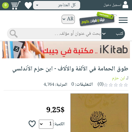
كل المتاجر
تسجيل دخول
0
كتب
ورقية
المواضيع
صدر
كتب
حديثاً
الكترونية
الأكثر
الصفحة
طوق الحمامة في الألفة والألاف - ابن حزم الأندلسي
مبيعاً
الرئيسية
كتب
جوائز
لـ
ابن حزم
صدر
صوتية
(0)
التعليقات:
0
المرتبة:
4,764
شحن
حديثاً
الصفحة
مخفض
الأكثر
الرئيسية
عروض
أطفال
مبيعاً
9.25$
masmu3
خاصة
وناشئة
كتب
بلا
صفحات
مجانية
الصفحة
الكمية:
وسائل
حدود
مشوقة
الرئيسية