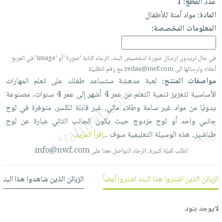
عدد القطع:
1
العناية
الأكثر
شحن
أدوات
المادة:
مواد آمنة للأطفال
بالأسنان
مبيعاً
مجاني
المائدة
المعلومات المخصصة:
الحمية
العودة
بنود
الأوعية
والتغذية
للمدارس
مختارة
والتخزين
اشتراكات
في حال تريدون ارسال صورة لتخصيص البند، الرجاء كتابة 'صورة' أو 'image' في المربع
اكسسوارات
أعلاه وارسالها الى redas@nwf.com مع رقم الطلبيّة
أدوات
كتب
كل
بحث
مواصفات المنتج:
لعبة
مدهشة
ستساعد
طفلك
على
تعلم
المهارات
المطبخ
الاشتراكات
اكسسوارات
متقدم
الأساسية
لتعزيز
تنمية
التعلم
من
عمر
4
أشهر
إلى
عمر
4
سنوات،
مصنوعة
منزلية
صندوق
يدويًا
من
مواد
غير
سامة
وطلاء
مائي،
غير
قابلة
للكسر،
متوفرة
في
لوح
القراءة
اكسسوارات
جانبي
واحد
أو
لوح
مزدوج
حيث
يكون
الجانب
الثاني
عبارة
عن
لوح
نيل
iKitab
طباشير..
هذه
الوسيلة
التعليمية
سوف
...
إقرأ المزيد
ملابس
وفرات
بلا
info@nwf.com
مطرزات
لطلب كميّة كبيرة، الرجاء التواصل معنا على
حدود
عن
حقائب
حسابك
الشركة
الزبائن الذين اشتروا هذا البند اشتروا أيضاً
الزبائن الذين شاهدوا هذا البند
حلي
لائحة
سياسة
عناية
الأمنيات
الشركة
لايوجد بنود
بالذات