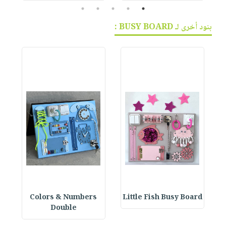
5
4
3
2
1
بنود أخرى لـ BUSY BOARD :
Colors & Numbers
Little Fish Busy Board
Double