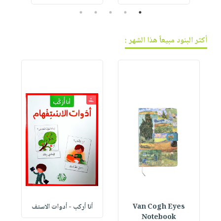
5
4
3
2
1
أكثر البنود مبيعاً هذا الشهر :
Van Cogh Eyes
أنا أركب - أدوات الاستف
 1
Notebook