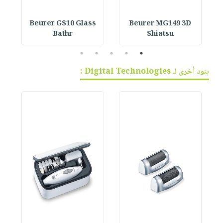
Beurer GS10 Glass
Beurer MG149 3D
Bathr
Shiatsu
5
4
3
2
1
بنود أخرى لـ Digital Technologies :