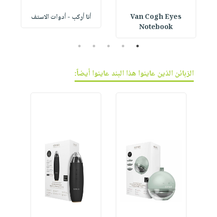
Van Cogh Eyes
أنا أركب - أدوات الاستف
 1
Notebook
5
4
3
2
1
الزبائن الذين عاينوا هذا البند عاينوا أيضاً: