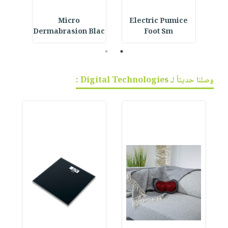
t &
Micro
Electric Pumice
Coo
Dermabrasion Blac
Foot Sm
2
1
وصلنا حديثاً لـ Digital Technologies :