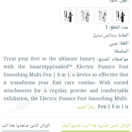
اللون:
أسود
العناية
الأكثر
شحن
أدوات
بالأسنان
مبيعاً
مجاني
المائدة
الحمية
العودة
بنود
الأوعية
عدد القطع:
1
والتغذية
للمدارس
مختارة
والتخزين
اشتراكات
المادة:
ستانلس ستيل
اكسسوارات
أدوات
اللغة:
عربي
كتب
كل
بحث
المطبخ
السلسلة:
الاشتراكات
اكسسوارات
متقدم
مواصفات المنتج:
luxury
ultimate
the
to
feet
your
Treat
منزلية
صندوق
with
the
SmartAppGuided™
Electric
Pumice
Foot
القراءة
اكسسوارات
Smoothing
Multi-Pen
|
8
in
1,
a
device
so
effective
that
نيل
iKitab
ملابس
it
transforms
your
foot
care
routine.
With
varied
وفرات
بلا
مطرزات
attachments
for
a
regular,
precise
and
comfortable
حدود
عن
exfoliation,
the
Electric
Pumice
Foot
Smoothing
Multi-
حقائب
حسابك
الشركة
is
1
in
8
|
Pen
...
إقرأ المزيد
حلي
لائحة
سياسة
عناية
الأمنيات
الشركة
بالذات
الزبائن الذين اشتروا هذا البند اشتروا أيضاً
الزبائن الذين شاهدوا هذا البند