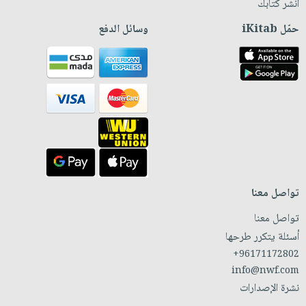
انشر كتابك
حمّل iKitab
وسائل الدفع
تواصل معنا
تواصل معنا
أسئلة يتكرر طرحها
+96171172802
info@nwf.com
نشرة الإصدارات