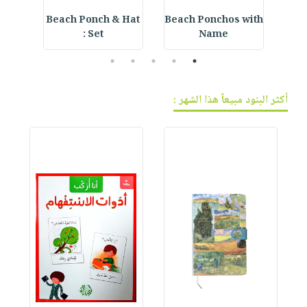
r
Beach Ponch & Hat
Beach Ponchos with
Love
Set :
Name
5
4
3
2
1
أكثر البنود مبيعاً هذا الشهر :