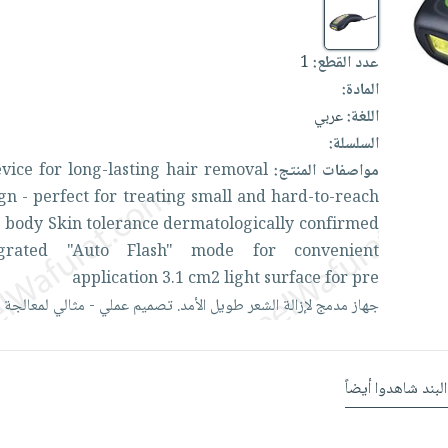
عدد القطع:
1
المادة:
اللغة:
عربي
السلسلة:
مواصفات المنتج:
removal
hair
long-lasting
for
evice
ign
-
perfect
for
treating
small
and
hard-to-reach
e
body
Skin
tolerance
dermatologically
confirmed
egrated
"Auto
Flash"
mode
for
convenient
application
3.1
cm2
light
surface
for
pre
جهاز
مدمج
لإزالة
الشعر
طويل
الأمد.
تصميم
عملي
-
مثالي
لمعالجة
البند شاهدوا أيضاً