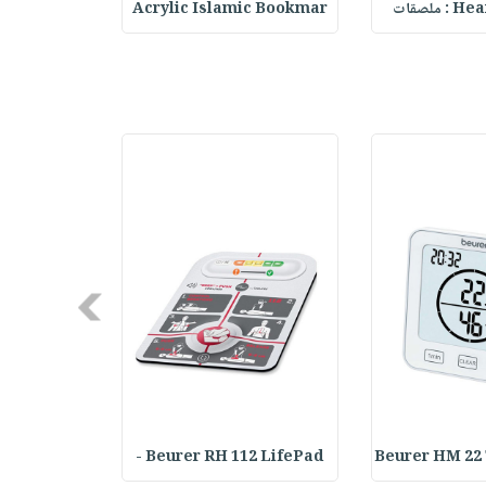
ملصقات
Acrylic Islamic Bookmar
حقيبة مسر
Next
Achilles T
Beurer RH 112 LifePad -
Beurer HM 22