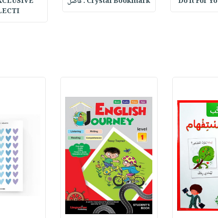
Do it For Y
Crystal Bookmark : فاصل
XCLUSIVE
LECTI