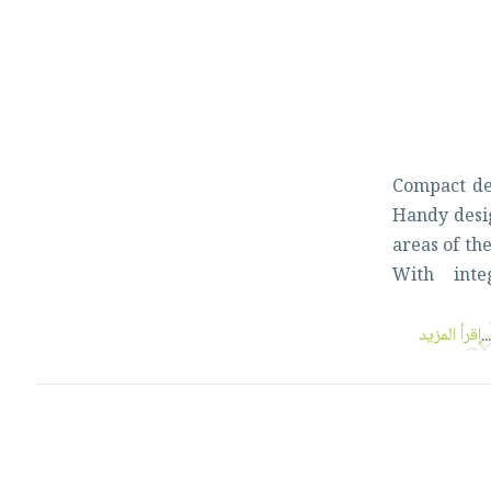
Compact
d
Handy
des
areas
of
th
With
int
...
إقرأ المزيد