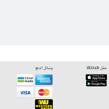
حمّل iKitab
وسائل الدفع