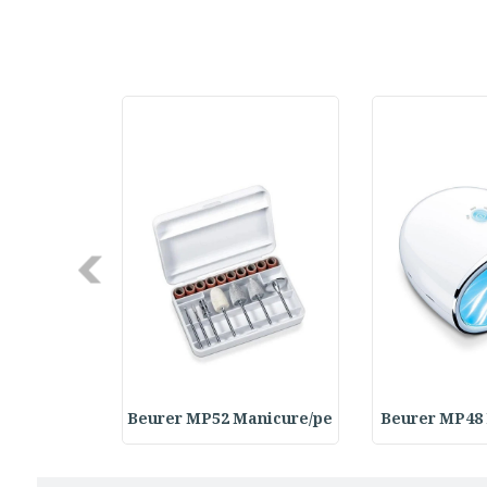
Next
Rasps Repl
Beurer MP52 Manicure/pe
Beurer MP48 