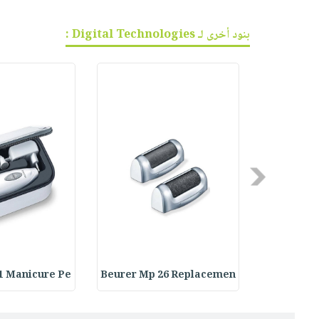
بنود أخرى لـ Digital Technologies :
Previous
1 Manicure Pe
Beurer Mp 26 Replacemen
Beurer MP