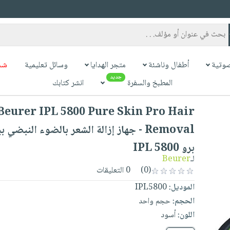
وتية
أطفال وناشئة
متجر الهدايا
وسائل تعليمية
شح
جديد
المطبخ والسفرة
انشر كتابك
Beurer IPL 5800 Pure Skin Pro Hair
Removal - جهاز إزالة الشعر بالضوء النبضي
برو IPL 5800
لـ
Beurer
(0)
0 التعليقات
الموديل:
IPL5800
الحجم:
حجم واحد
اللون:
أسود