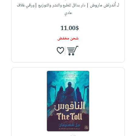
لـ أندراش ماروش
| دار بدائل للطبع والنشر والتوزيع |ورقي غلاف
عادي
11.00$
شحن مخفض