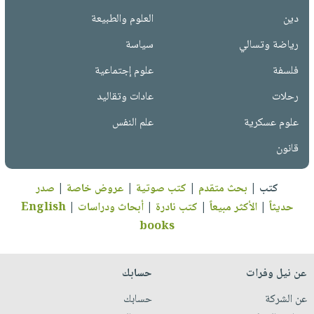
دين
العلوم والطبيعة
رياضة وتسالي
سياسة
فلسفة
علوم إجتماعية
رحلات
عادات وتقاليد
علوم عسكرية
علم النفس
قانون
كتب
|
بحث متقدم
|
كتب صوتية
|
عروض خاصة
|
صدر
حديثاً
|
الأكثر مبيعاً
|
كتب نادرة
|
أبحاث ودراسات
|
English
books
عن نيل وفرات
حسابك
عن الشركة
حسابك