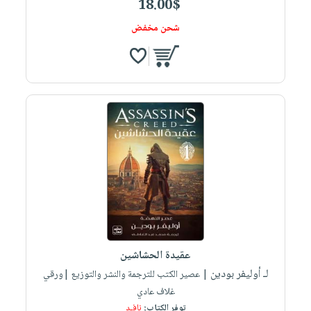
18.00$
شحن مخفض
عقيدة الحشاشين
لـ أوليفر بودين
| عصير الكتب للترجمة والنشر والتوزيع |ورقي
غلاف عادي
توفر الكتاب:
نافـد