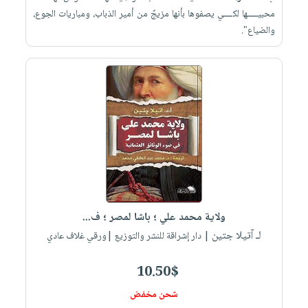
محبيـــــها لكــــي يصفوها بأنها مزيجٌ من أمير الذباب، ومباريات الجوع،
والضياع".
ولاية محمد علي ؛ باشا لمصر ؛ ف...
لـ آتيلا جتين
| دار إشراقة للنشر والتوزيع |ورقي غلاف عادي
10.50$
شحن مخفض