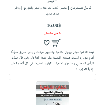
الناقوس
لـ نيل شسترمان‎
| عصير الكتب للترجمة والنشر والتوزيع |ورقي
غلاف عادي
16.00$
شحن مخفض
نبذة الناشر:
سيترا وروان اختفيا، وانديورا غرقت، ويبدو الطريق مُمهَّدًا
أمام غودارد ليبسط هيمنته المُطلقة على هيئة المناجل. وفي ظل صمْت
الرأس السحابي واستمرار تداعيات ’الرنين العظيم‘ في كل أنحاء العا...
إقرأ المزيد »