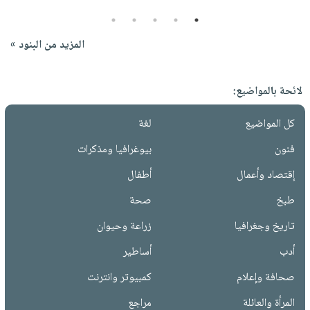
5
4
3
2
1
المزيد من البنود »
لائحة بالمواضيع:
كل المواضيع
لغة
فنون
بيوغرافيا ومذكرات
إقتصاد وأعمال
أطفال
طبخ
صحة
تاريخ وجغرافيا
زراعة وحيوان
أدب
أساطير
صحافة وإعلام
كمبيوتر وانترنت
المرأة والعائلة
مراجع