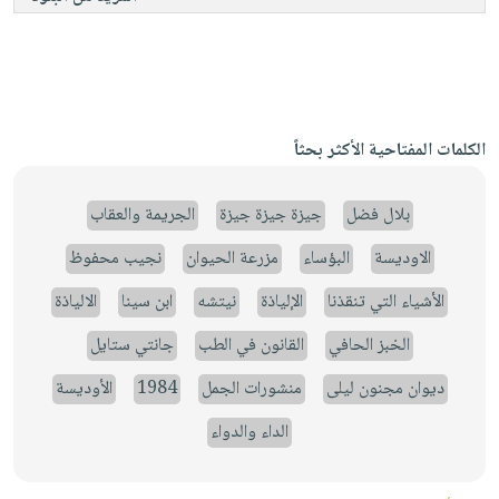
الكلمات المفتاحية الأكثر بحثاً
بلال فضل
جيزة جيزة جيزة
الجريمة والعقاب
الاوديسة
البؤساء
مزرعة الحيوان
نجيب محفوظ
الأشياء التي تنقذنا
الإلياذة
نيتشه
ابن سينا
الالياذة
الخبز الحافي
القانون في الطب
جانتي ستايل
ديوان مجنون ليلى
منشورات الجمل
1984
الأوديسة
الداء والدواء