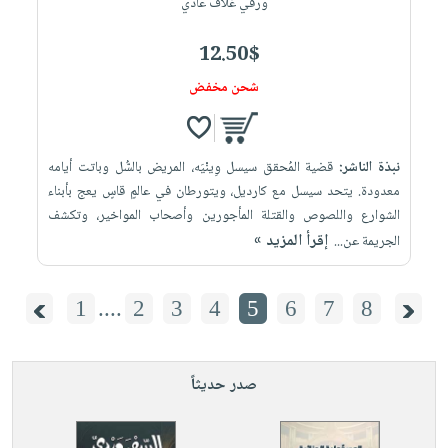
ورقي غلاف عادي
12.50$
شحن مخفض
نبذة الناشر:
قضية المُحقق سيسل وِينْيَه، المريض بالسُّل وباتت أيامه
معدودة. يتحد سيسل مع كارديل، ويتورطان في عالمٍ قاسٍ يعج بأبناء
الشوارع واللصوص والقتلة المأجورين وأصحاب المواخير، وتكشف
إقرأ المزيد »
الجريمة عن...
1
....
2
3
4
5
6
7
8
صدر حديثاً