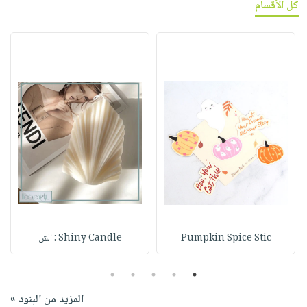
كل الأقسام
Pumpkin Spice Stic
Shiny Candle : الش
5
4
3
2
1
المزيد من البنود »