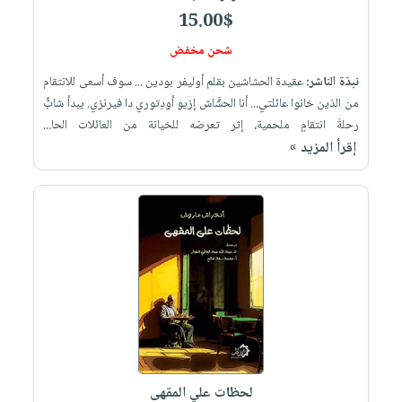
15.00$
شحن مخفض
نبذة الناشر:
عقيدة الحشاشين بقلم أوليفر بودين ... سوف أسعى للانتقام
من الذين خانوا عائلتي... أنا الحشَّاش إزيو أودِتوري دا فيرنزي. يبدأ شابٌّ
رحلةَ انتقامٍ ملحمية، إثر تعرضه للخيانة من العائلات الحا...
إقرأ المزيد »
لحظات علي المقهى