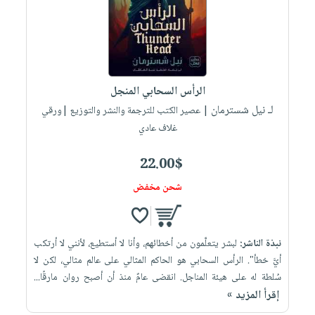
صابون
فيديوهات
عربة
أطفال
أسئلة
التسوق
مناسبات
يتكرر
طرحها
نشرة
الرأس السحابي المنجل
الإصدارات
خدمات
لـ نيل شسترمان
| عصير الكتب للترجمة والنشر والتوزيع |ورقي
نيل
غلاف عادي
وفرات
انشر
22.00$
كتابك
شحن مخفض
تواصل
معنا
نبذة الناشر:
لبشر يتعلَّمون من أخطائهم، وأنا لا أستطيع، لأنني لا أرتكب
أيَّ خطأ". الرأس السحابي هو الحاكم المثالي على عالم مثالي، لكن لا
سُلطة له على هيئة المناجل. انقضى عامٌ منذ أن أصبح روان مارقًا...
إقرأ المزيد »