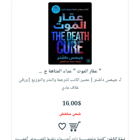
" عقار الموت " عداء المتاهة ج ...
لـ جيمس داشنر
| عصير الكتب للترجمة والنشر والتوزيع |ورقي
غلاف عادي
16.00$
شحن مخفض
نبذة الناشر:
"قصة ملحميــــــة ذات أجـــــواء يلفــها الغمـــــوض ألهمــــت