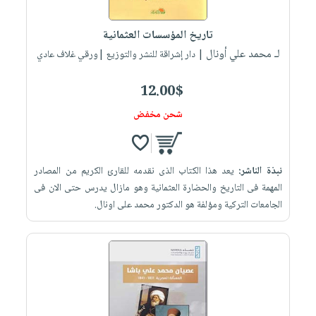
إختياراتنا
تعليمية
أسئلة
إختياراتنا
المواضيع
iKitab
يتكرر
تاريخ المؤسسات العثمانية
كتب
بلا
الأكثر
طرحها
لـ محمد علي أونال
أكاديمية
| دار إشراقة للنشر والتوزيع |ورقي غلاف عادي
الصحة
حدود
مبيعاً
تحميل
والعناية
صندوق
أسئلة
إختياراتنا
masmu3
12.00$
الشخصية
القراءة
يتكرر
وسائل
على
جديد
شحن مخفض
English
طرحها
تعليمية
Android
books
الكل
تحميل
صندوق
تحميل
iKitab
أجهزة
القراءة
المطبخ
masmu3
نبذة الناشر:
يعد هذا الكتاب الذى نقدمه للقارئ الكريم من المصادر
على
العناية
والسفرة
على
جوائز
المهمة فى التاريخ والحضارة العثمانية وهو مازال يدرس حتى الان فى
Android
جديد
الشخصية
Apple
الجامعات التركية ومؤلفة هو الدكتور محمد على اونال.
تحميل
العناية
الكل
iKitab
وتصفيف
أواني
متجر
على
الشعر
الطهي
الهدايا
Apple
العناية
أدوات
بالجسم
أقسام
الخبز