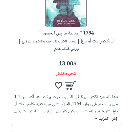
1794 " مدينة ما بين الجسور "
لـ نكلاس نات أو داغ
| عصير الكتب للترجمة والنشر والتوزيع |
ورقي غلاف عادي
13.00$
شحن مخفض
نبذة الناشر:
الأكثر مبيعًا في السويد، حيث بيعَت منها أكثر من 1.5
مليون نسخة. في رواية 1794، الجزء الثاني من ثلاثية نِكلاس نات أو
داغ التاريخية، يلتئم شملنا بميكيل كارديل، ووِينيه، وآنا استينا كناب، ...
إقرأ المزيد »