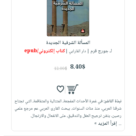
العناية
الأكثر
شحن
أدوات
بالأسنان
مبيعاً
مجاني
المائدة
الحمية
العودة
بنود
الأوعية
والتغذية
للمدارس
مختارة
والتخزين
اشتراكات
اكسسوارات
المسألة الشرقية الجديدة
أدوات
كتب
كل
بحث
لـ جورج قرم
كتاب إلكتروني/epub
المطبخ
| دار الفارابي |
الاشتراكات
اكسسوارات
متقدم
منزلية
صندوق
8.40$
12.00$
القراءة
اكسسوارات
iKitab
ملابس
نيل
بلا
مطرزات
وفرات
حدود
نبذة الناشر:
في غمرة الأحداث المفجعة، المتتالية والمتفاقمة، التي تجتاح
حقائب
عن
حسابك
شرقنا العربي، منذ مئات السنوات، يبحث القارئ العربي عم مرجع علمي
حلي
الشركة
رصين، يتقن ترجيح العقل والتدقيق، على الانفعال والارتجال.
عناية
لائحة
سياسة
إقرأ المزيد »
...
بالذات
الأمنيات
الشركة