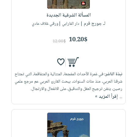
إختياراتنا
تعليمية
أسئلة
إختياراتنا
المواضيع
iKitab
يتكرر
المسألة الشرقية الجديدة
كتب
بلا
الأكثر
طرحها
لـ جورج قرم
أكاديمية
| دار الفارابي |ورقي غلاف عادي
الصحة
حدود
مبيعاً
تحميل
والعناية
صندوق
أسئلة
وسائل
masmu3
10.20$
الشخصية
القراءة
12.00$
يتكرر
تعليمية
على
جديد
English
طرحها
صندوق
Android
books
الكل
تحميل
القراءة
تحميل
iKitab
أجهزة
جوائز
المطبخ
masmu3
نبذة الناشر:
في غمرة الأحداث المفجعة، المتتالية والمتفاقمة، التي تجتاح
على
العناية
والسفرة
على
شرقنا العربي، منذ مئات السنوات، يبحث القارئ العربي عم مرجع علمي
Android
جديد
الشخصية
Apple
رصين، يتقن ترجيح العقل والتدقيق، على الانفعال والارتجال.
تحميل
العناية
إقرأ المزيد »
...
الكل
iKitab
وتصفيف
أواني
متجر
على
الشعر
الطهي
الهدايا
Apple
العناية
أدوات
بالجسم
أقسام
الخبز