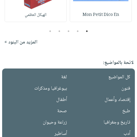
Mon Petit Dico En
الهيكل العظمي
5
4
3
2
1
المزيد من البنود »
لائحة بالمواضيع:
كل المواضيع
لغة
فنون
بيوغرافيا ومذكرات
إقتصاد وأعمال
أطفال
طبخ
صحة
تاريخ وجغرافيا
زراعة وحيوان
أدب
أساطير