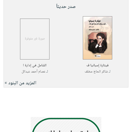
صابون
فيديوهات
صدر حديثاً
عربة
أطفال
أسئلة
التسوق
مناسبات
يتكرر
طرحها
نشرة
الإصدارات
خدمات
نيل
وفرات
انشر
قيثارة إسبانيا ف
الشامل في إدارة ا
كتابك
لـ
شاكر الحاج مخلف
لـ
عصام أحمد عبدالل
تواصل
المزيد من البنود »
معنا