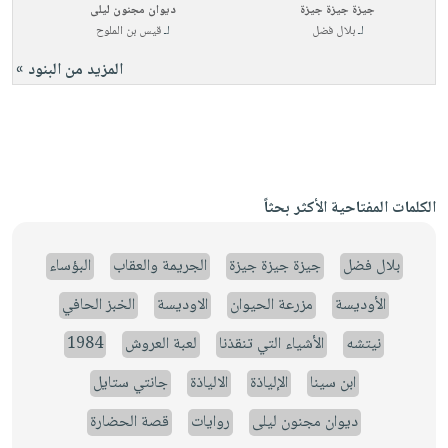
جيزة جيزة جيزة
ديوان مجنون ليلى
لـ
بلال فضل
لـ
قيس بن الملوح
المزيد من البنود »
الكلمات المفتاحية الأكثر بحثاً
بلال فضل
جيزة جيزة جيزة
الجريمة والعقاب
البؤساء
الأوديسة
مزرعة الحيوان
الاوديسة
الخبز الحافي
نيتشه
الأشياء التي تنقذنا
لعبة العروش
1984
ابن سينا
الإلياذة
الالياذة
جانتي ستايل
ديوان مجنون ليلى
روايات
قصة الحضارة