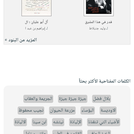
قدر في هذا المشرق
آل أبو عليان ؛ ال
لـ
وليد جنبلاط
لـ
إبراهيم بن عبد ا
المزيد من البنود »
الكلمات المفتاحية الأكثر بحثاً
بلال فضل
جيزة جيزة جيزة
الجريمة والعقاب
الاوديسة
البؤساء
مزرعة الحيوان
نجيب محفوظ
الأشياء التي تنقذنا
الإلياذة
نيتشه
ابن سينا
الالياذة
الخبز الحافي
القانون في الطب
جانتي ستايل