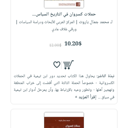
إختياراتنا
تعليمية
أسئلة
إختياراتنا
المواضيع
iKitab
يتكرر
حملات كسروان في التاريخ السياس...
كتب
بلا
الأكثر
طرحها
لـ محمد جمال باروت
أكاديمية
| المركز العربي للأبحاث ودراسة السياسات |
الصحة
حدود
مبيعاً
تحميل
ورقي غلاف عادي
والعناية
صندوق
أسئلة
إختياراتنا
masmu3
الشخصية
القراءة
يتكرر
وسائل
10.20$
على
جديد
12.00$
English
طرحها
تعليمية
Android
books
الكل
تحميل
صندوق
تحميل
iKitab
أجهزة
القراءة
المطبخ
masmu3
على
العناية
والسفرة
على
جوائز
نبذة الناشر:
يحاول هذا الكتاب تحديد دور ابن تيمية في الحملات
Android
جديد
الشخصية
Apple
الكسروانية - خصوصاً الحملة الثالثة التي أفضت إلى خراب المنطقة
تحميل
العناية
وتهجير أهلها - وتطور وعيه بالإرتباط بها، وأن يمرحل أدوار ابن تيمية
الكل
إقرأ المزيد »
iKitab
في سياق ...
وتصفيف
أواني
متجر
على
الشعر
الطهي
الهدايا
Apple
العناية
أدوات
بالجسم
أقسام
الخبز