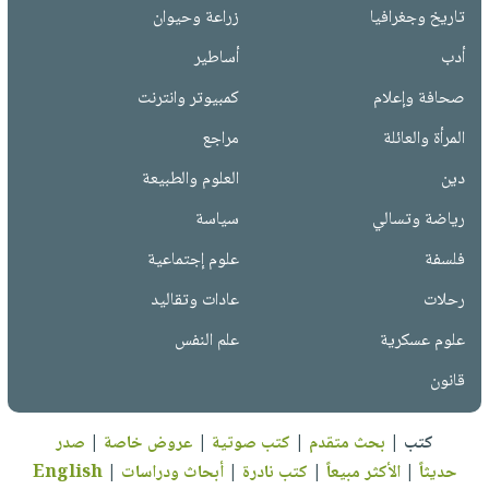
تاريخ وجغرافيا
زراعة وحيوان
أدب
أساطير
صحافة وإعلام
كمبيوتر وانترنت
المرأة والعائلة
مراجع
دين
العلوم والطبيعة
رياضة وتسالي
سياسة
فلسفة
علوم إجتماعية
رحلات
عادات وتقاليد
علوم عسكرية
علم النفس
قانون
كتب
|
بحث متقدم
|
كتب صوتية
|
عروض خاصة
|
صدر
حديثاً
|
الأكثر مبيعاً
|
كتب نادرة
|
أبحاث ودراسات
|
English