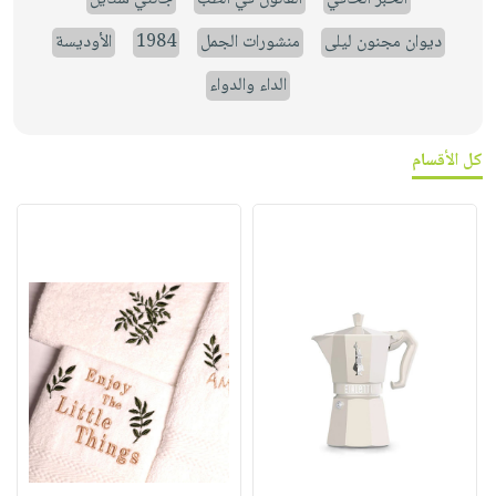
ديوان مجنون ليلى
منشورات الجمل
1984
الأوديسة
الداء والدواء
كل الأقسام