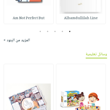
Am Not Perfect But
Alhamdullilah Line
5
4
3
2
1
المزيد من البنود »
وسائل تعليمية