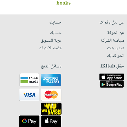
books
عن نيل وفرات
حسابك
عن الشركة
حسابك
سياسة الشركة
عربة التسوق
فيديوهات
لائحة الأمنيات
انشر كتابك
حمّل iKitab
وسائل الدفع