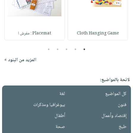
Cloth Hanging Game
Placemat : مفرش ا
5
4
3
2
1
المزيد من البنود »
لائحة بالمواضيع:
كل المواضيع
لغة
فنون
بيوغرافيا ومذكرات
إقتصاد وأعمال
أطفال
طبخ
صحة