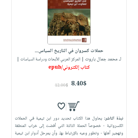
العناية
الأكثر
شحن
أدوات
بالأسنان
مبيعاً
مجاني
المائدة
الحمية
العودة
بنود
الأوعية
والتغذية
للمدارس
مختارة
والتخزين
اشتراكات
اكسسوارات
أدوات
كتب
كل
بحث
حملات كسروان في التاريخ السياس...
المطبخ
الاشتراكات
اكسسوارات
متقدم
لـ محمد جمال باروت
| المركز العربي للأبحاث ودراسة السياسات |
منزلية
صندوق
كتاب إلكتروني/epub
القراءة
اكسسوارات
8.40$
iKitab
ملابس
12.00$
نيل
بلا
مطرزات
وفرات
حدود
حقائب
عن
حسابك
حلي
الشركة
نبذة الناشر:
يحاول هذا الكتاب تحديد دور ابن تيمية في الحملات
عناية
لائحة
سياسة
الكسروانية - خصوصاً الحملة الثالثة التي أفضت إلى خراب المنطقة
بالذات
الأمنيات
الشركة
وتهجير أهلها - وتطور وعيه بالإرتباط بها، وأن يمرحل أدوار ابن تيمية