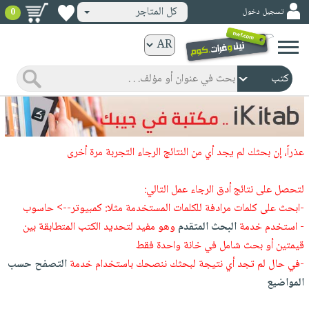
كل المتاجر
تسجيل دخول
0
كتب
ورقية
المواضيع
صدر
كتب
حديثاً
الكترونية
الأكثر
الصفحة
عذراً، إن بحثك لم يجد أي من النتائج الرجاء التجربة مرة أخرى
مبيعاً
الرئيسية
كتب
جوائز
صدر
لتحصل على نتائج أدق الرجاء عمل التالي:
صوتية
شحن
حديثاً
-ابحث على كلمات مرادفة للكلمات المستخدمة مثلا: كمبيوتر--> حاسوب
الصفحة
مخفض
- استخدم خدمة
البحث المتقدم
وهو مفيد لتحديد الكتب المتطابقة بين
الأكثر
الرئيسية
عروض
أطفال
قيمتين أو بحث شامل في خانة واحدة فقط
مبيعاً
masmu3
خاصة
وناشئة
-في حال لم تجد أي نتيجة لبحثك ننصحك باستخدام خدمة
التصفح حسب
كتب
بلا
صفحات
المواضيع
مجانية
الصفحة
وسائل
حدود
مشوقة
الرئيسية