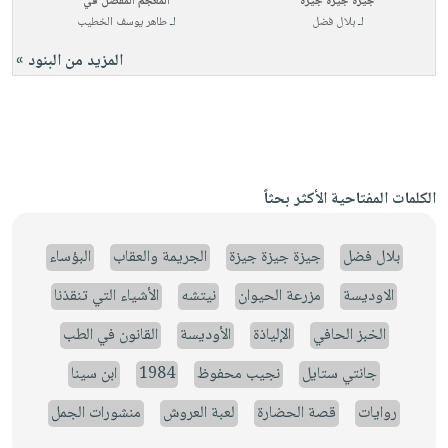
جيزة جيزة جيزة
المعجم المفصل في
لـ
بلال فضل
لـ
طاهر يوسف الخطيب
المزيد من البنود »
الكلمات المفتاحية الأكثر بحثاً
بلال فضل
جيزة جيزة جيزة
الجريمة والعقاب
البؤساء
الاوديسة
مزرعة الحيوان
نيتشه
الأشياء التي تنقذنا
الخبز الحافي
الإلياذة
الأوديسة
القانون في الطب
جانتي ستايل
نجيب محفوظ
1984
ابن سينا
روايات
قصة الحضارة
لعبة العروش
منشورات الجمل