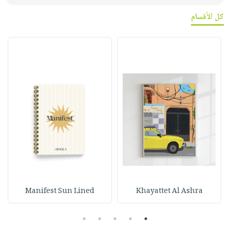
كل الأقسام
Manifest Sun Lined
Khayattet Al Ashra
5
4
3
2
1