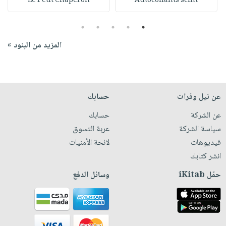
Le Petit Chaperon
Autocollants scint
5
4
3
2
1
المزيد من البنود »
عن نيل وفرات
حسابك
عن الشركة
حسابك
سياسة الشركة
عربة التسوق
فيديوهات
لائحة الأمنيات
انشر كتابك
حمّل iKitab
وسائل الدفع