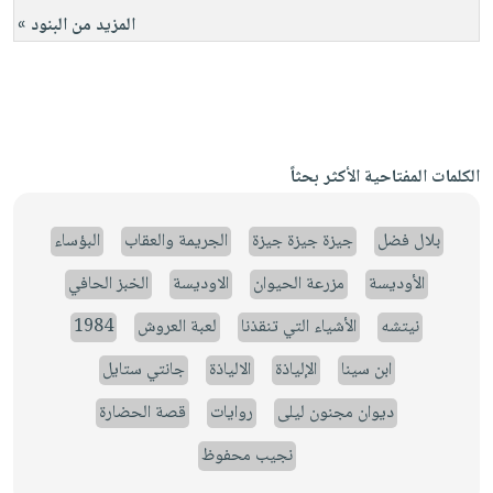
المزيد من البنود »
الكلمات المفتاحية الأكثر بحثاً
بلال فضل
جيزة جيزة جيزة
الجريمة والعقاب
البؤساء
الأوديسة
مزرعة الحيوان
الاوديسة
الخبز الحافي
نيتشه
الأشياء التي تنقذنا
لعبة العروش
1984
ابن سينا
الإلياذة
الالياذة
جانتي ستايل
ديوان مجنون ليلى
روايات
قصة الحضارة
نجيب محفوظ