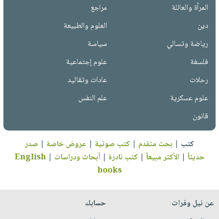
المرأة والعائلة
مراجع
دين
العلوم والطبيعة
رياضة وتسالي
سياسة
فلسفة
علوم إجتماعية
رحلات
عادات وتقاليد
علوم عسكرية
علم النفس
قانون
كتب
|
بحث متقدم
|
كتب صوتية
|
عروض خاصة
|
صدر
حديثاً
|
الأكثر مبيعاً
|
كتب نادرة
|
أبحاث ودراسات
|
English
books
عن نيل وفرات
حسابك