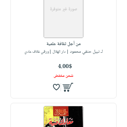
من أجل ثقافة علمية
لـ نبيل حنفي محمود
| دار الهلال |ورقي غلاف عادي
4.00$
شحن مخفض