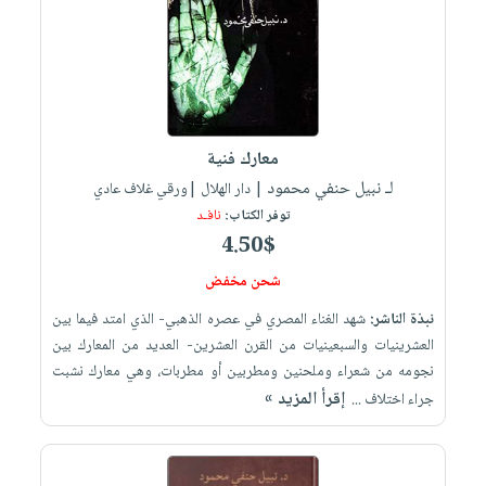
معارك فنية
لـ نبيل حنفي محمود
| دار الهلال |ورقي غلاف عادي
توفر الكتاب:
نافـد
4.50$
شحن مخفض
نبذة الناشر:
شهد الغناء المصري في عصره الذهبي- الذي امتد فيما بين
العشرينيات والسبعينيات من القرن العشرين- العديد من المعارك بين
نجومه من شعراء وملحنين ومطربين أو مطربات، وهي معارك نشبت
إقرأ المزيد »
جراء اختلاف ...