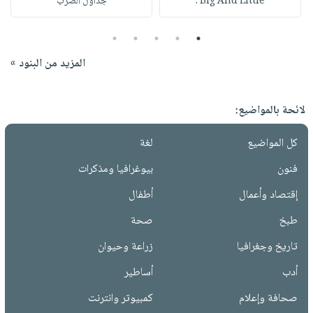
Big And Little :
جداول الضرب
5
4
3
2
1
المزيد من البنود »
لائحة بالمواضيع:
كل المواضيع
لغة
فنون
بيوغرافيا ومذكرات
إقتصاد وأعمال
أطفال
طبخ
صحة
تاريخ وجغرافيا
زراعة وحيوان
أدب
أساطير
صحافة وإعلام
كمبيوتر وانترنت