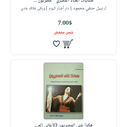
حكايات الغناء المصري " مطربون ...
لـ نبيل حنفي محمود
| دار أخبار اليوم |ورقي غلاف عادي
7.00$
شحن مخفض
هكذا غنى المصريون (الأغاني الم...