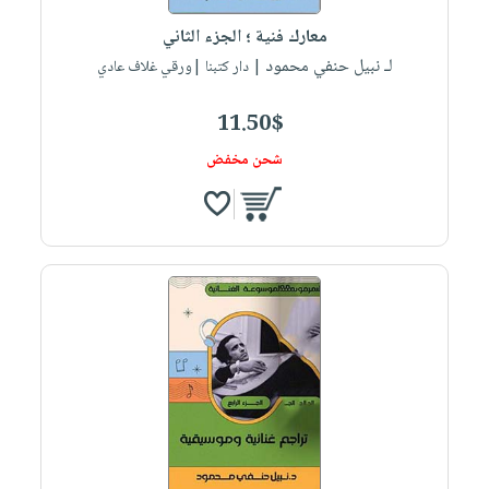
صابون
فيديوهات
عربة
معارك فنية ؛ الجزء الثاني
أطفال
أسئلة
التسوق
لـ نبيل حنفي محمود
| دار كتبنا |ورقي غلاف عادي
مناسبات
يتكرر
طرحها
نشرة
11.50$
الإصدارات
خدمات
شحن مخفض
نيل
وفرات
انشر
كتابك
تواصل
معنا