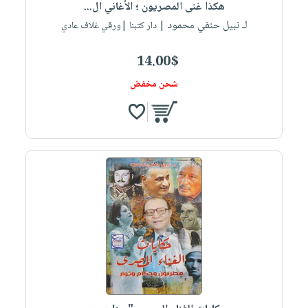
هكذا غنى المصريون ؛ الأغاني ال...
لـ نبيل حنفي محمود
| دار كتبنا |ورقي غلاف عادي
14.00$
شحن مخفض