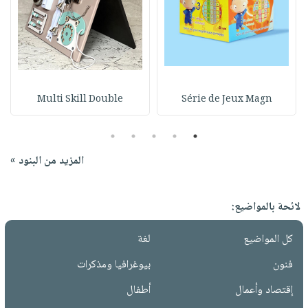
Multi Skill Double
Série de Jeux Magn
5
4
3
2
1
المزيد من البنود »
لائحة بالمواضيع:
كل المواضيع
لغة
فنون
بيوغرافيا ومذكرات
إقتصاد وأعمال
أطفال