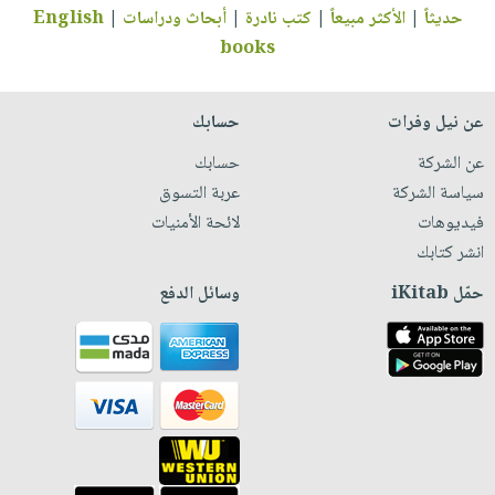
حديثاً
|
الأكثر مبيعاً
|
كتب نادرة
|
أبحاث ودراسات
|
English
books
عن نيل وفرات
حسابك
عن الشركة
حسابك
سياسة الشركة
عربة التسوق
فيديوهات
لائحة الأمنيات
انشر كتابك
حمّل iKitab
وسائل الدفع