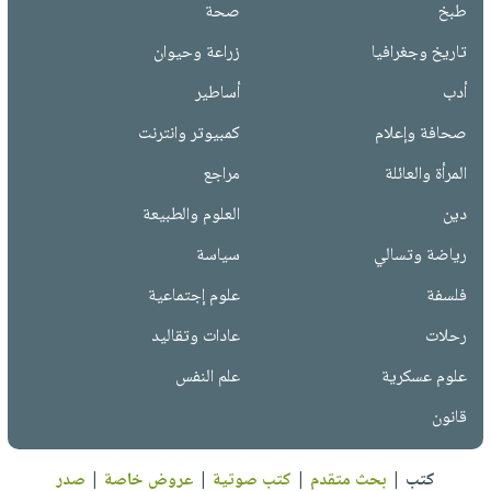
طبخ
صحة
تاريخ وجغرافيا
زراعة وحيوان
أدب
أساطير
صحافة وإعلام
كمبيوتر وانترنت
المرأة والعائلة
مراجع
دين
العلوم والطبيعة
رياضة وتسالي
سياسة
فلسفة
علوم إجتماعية
رحلات
عادات وتقاليد
علوم عسكرية
علم النفس
قانون
كتب
|
بحث متقدم
|
كتب صوتية
|
عروض خاصة
|
صدر