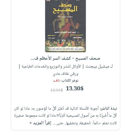
العناية
الأكثر
شحن
أدوات
بالأسنان
مبيعاً
مجاني
المائدة
الحمية
العودة
بنود
الأوعية
والتغذية
للمدارس
مختارة
والتخزين
اشتراكات
اكسسوارات
أدوات
كتب
كل
بحث
المطبخ
الاشتراكات
اكسسوارات
متقدم
صحف المسيح - كشف السر الأعظم ف...
منزلية
صندوق
لـ ميشيل بيجنت
| الأوائل للنشر والتوزيع والخدمات الطباعية |
القراءة
اكسسوارات
ورقي غلاف عادي
iKitab
ملابس
توفر الكتاب:
نافـد
نيل
بلا
13.30$
مطرزات
وفرات
14.00$
حدود
حقائب
عن
حسابك
حلي
نبذة الناشر:
أجوبة الأسئلة التالية قد تُغيِّر كُلَّ ما تُؤمنون به: ماذا لو كان
الشركة
كُلّ ما أُخْبِرْنَا به عن أصول المسيحية كَذِبَاً؟! ماذا لو كانت مجموعة صغيرة
عناية
لائحة
سياسة
إقرأ المزيد »
كانت تعلم -دائماً- الحقيقة، وتخفيها.. حتى ...
بالذات
الأمنيات
الشركة