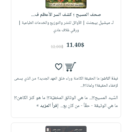
إختياراتنا
تعليمية
أسئلة
إختياراتنا
المواضيع
iKitab
يتكرر
صحف المسيح ؛ كشف السر الأعظم ف...
كتب
بلا
الأكثر
طرحها
لـ ميشيل بيجنت
أكاديمية
| الأوائل للنشر والتوزيع والخدمات الطباعية |
الصحة
حدود
مبيعاً
تحميل
ورقي غلاف عادي
والعناية
صندوق
أسئلة
وسائل
masmu3
الشخصية
القراءة
يتكرر
تعليمية
11.40$
على
جديد
12.00$
English
طرحها
صندوق
Android
books
الكل
تحميل
القراءة
تحميل
iKitab
أجهزة
جوائز
المطبخ
masmu3
على
العناية
والسفرة
على
نبذة الناشر:
ما الحقيقة الكامنة وراء خلق العهد الجديد؟ من الذي يسعى
Android
جديد
الشخصية
Apple
لإخفاء الحقيقة؟ ولماذا؟!...
تحميل
العناية
الكل
السّيد المسيح؟!... ما هي الوثائق المخفيّة؟! ما هو كنز الكاهن؟!
iKitab
وتصفيف
أواني
ما هي الوثيقة - حقّاً - من كان بع...
إقرأ المزيد »
متجر
على
الشعر
الطهي
الهدايا
Apple
العناية
أدوات
بالجسم
أقسام
الخبز