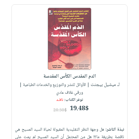
صابون
فيديوهات
عربة
أطفال
أسئلة
التسوق
مناسبات
يتكرر
طرحها
نشرة
الإصدارات
خدمات
نيل
وفرات
انشر
كتابك
الدم المقدس الكأس المقدسة
لـ ميشيل بيجنت
| الأوائل للنشر والتوزيع والخدمات الطباعية |
تواصل
ورقي غلاف عادي
معنا
توفر الكتاب:
نافـد
19.48$
20.50$
نبذة الناشر:
هل وجهة النظر التقليدية المقبولة لحياة السيد المسيح هي
ناقصة بطريقة ما؟! هل من المحتمل أن السيد المسيح لم يمت على