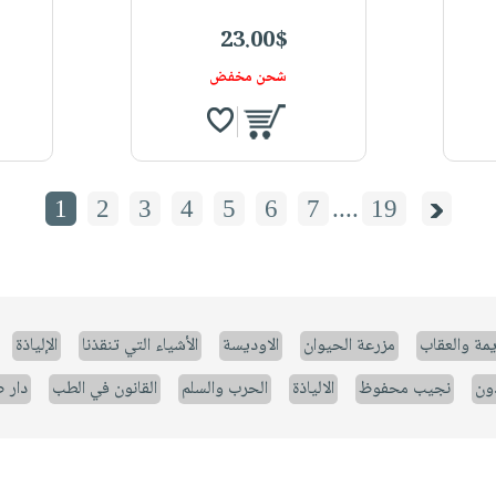
23.00$
شحن مخفض
1
2
3
4
5
6
7
....
19
يمة والعقاب
مزرعة الحيوان
الاوديسة
الأشياء التي تنقذنا
الإلياذة
ون
نجيب محفوظ
الالياذة
الحرب والسلم
القانون في الطب
دار 