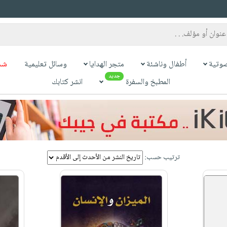
وتية
أطفال وناشئة
متجر الهدايا
وسائل تعليمية
شح
جديد
المطبخ والسفرة
انشر كتابك
ترتيب حسب: