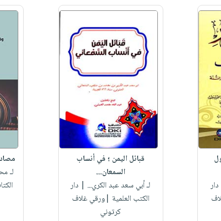
ول
قبائل اليمن ؛ في أنساب
مصادر 
السمعان...
لـ مح
دار
لـ أبي سعد عبد الكري...
| دار
الكت
لاف
الكتب العلمية |ورقي غلاف
كرتوني