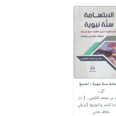
سامة سنة نبوية ؛ تصنيع
ال...
د بن محمد الطخي...
| دار
رة للنشر والتوزيع |ورقي
غلاف عادي