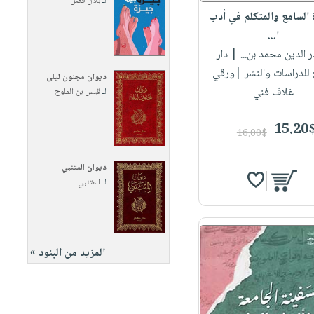
لـ
بلال فضل
السامع والمتكلم في أدب
ا...
ر الدين محمد بن...
| دار
 للدراسات والنشر |ورقي
ديوان مجنون ليلى
غلاف فني
لـ
قيس بن الملوح
15.20
16.00$
ديوان المتنبي
لـ
المتنبي
المزيد من البنود »