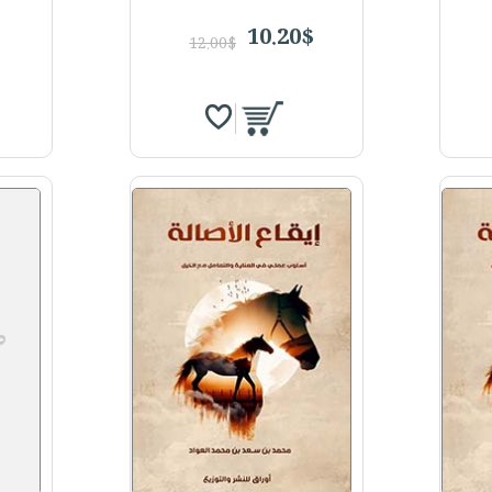
10.20$
12.00$