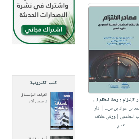
كتب الكترونية
القواعد المؤسسة ل
الإلتزام ؛ وفقا لنظام ا...
لـ
جيمس آلان
مد بن عواد بن س...
| دار
اب الجامعى |ورقي غلاف
عادي