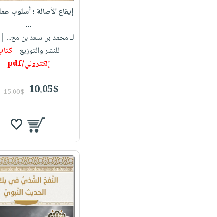
إيقاع الأصالة ؛ أسلوب عم
...
لـ محمد بن سعد بن مح...
| 
للنشر والتوزيع |
كتاب
إلكتروني/pdf
10.05$
15.00$