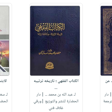
د عن
الكتاب الفقهي ؛ تاريخه ترتيبه
الابت
...
 دار
لـ عبد الله بن محمد ...
| دار
لـ سع
ترجمة
الحضارة للنشر والتوزيع |ورقي
الحضا
غلاف فني