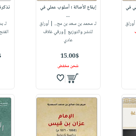
لي في
إيقاع الأصالة ؛ أسلوب عملي في
تذكرة 
...
أوراق
لـ محمد بن سعد بن مح...
| أوراق
لـ بد
للنشر والتوزيع |ورقي غلاف
الفتح
عادي
$
15.00$
شحن مخفض