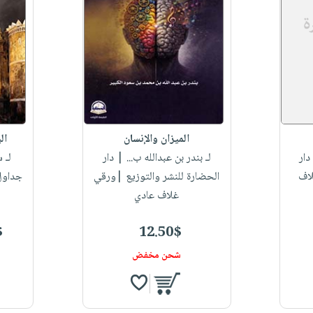
الميزان والإنسان
ال
دار
لـ بندر بن عبدالله ب...
| دار
لـ 
لاف
الحضارة للنشر والتوزيع |ورقي
جداول 
غلاف عادي
$
12.50$
شحن مخفض