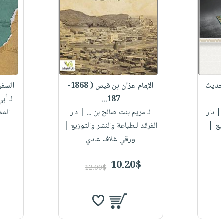
حديث
الإمام عزان بن قيس ( 1868-
السفي
187...
لـ أب
 دار
لـ مريم بنت صالح بن ...
| دار
الم
يع |
الفرقد للطباعة والنشر والتوزيع |
ورقي غلاف عادي
10.20$
12.00$