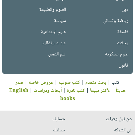
دين
العلوم والطبيعة
رياضة وتسالي
سياسة
فلسفة
علوم إجتماعية
رحلات
عادات وتقاليد
علوم عسكرية
علم النفس
قانون
كتب
|
بحث متقدم
|
كتب صوتية
|
عروض خاصة
|
صدر
حديثاً
|
الأكثر مبيعاً
|
كتب نادرة
|
أبحاث ودراسات
|
English
books
عن نيل وفرات
حسابك
عن الشركة
حسابك