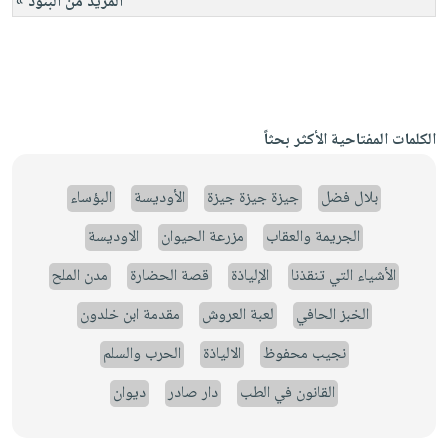
المزيد من البنود »
الكلمات المفتاحية الأكثر بحثاً
بلال فضل
جيزة جيزة جيزة
الأوديسة
البؤساء
الجريمة والعقاب
مزرعة الحيوان
الاوديسة
الأشياء التي تنقذنا
الإلياذة
قصة الحضارة
مدن الملح
الخبز الحافي
لعبة العروش
مقدمة ابن خلدون
نجيب محفوظ
الالياذة
الحرب والسلم
القانون في الطب
دار صادر
ديوان