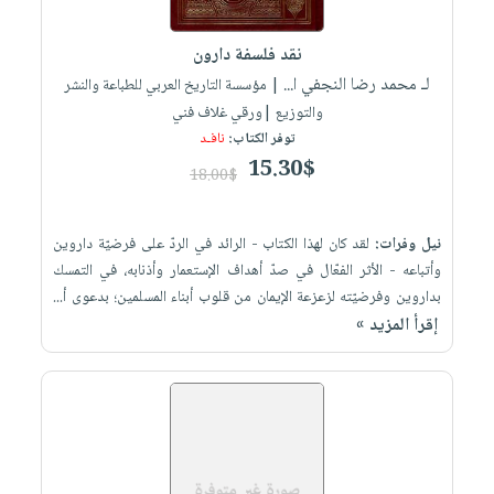
iKitab
تعليمية
أسئلة
Ai
بلا
المواضيع
يتكرر
إختيارات
نقد فلسفة دارون
حدود
الأكثر
طرحها
لـ محمد رضا النجفي ا...
كتب
| مؤسسة التاريخ العربي للطباعة والنشر
الصحة
أسئلة
مبيعاً
تحميل
والتوزيع |ورقي غلاف فني
أكاديمية
والعناية
يتكرر
وسائل
masmu3
توفر الكتاب:
نافـد
الشخصية
صندوق
طرحها
تعليمية
15.30$
على
جديد
18.00$
القراءة
تحميل
صندوق
Android
English
iKitab
الكل
القراءة
تحميل
books
نيل وفرات:
لقد كان لهذا الكتاب - الرائد في الردّ على فرضيّة داروين
على
أجهزة
جوائز
المطبخ
masmu3
وأتباعه - الأثر الفعّال في صدّ أهداف الإستعمار وأذنابه، في التمسك
Android
العناية
والسفرة
على
بداروين وفرضيّته لزعزعة الإيمان من قلوب أبناء المسلمين؛ بدعوى أ...
تحميل
جديد
الشخصية
Apple
إقرأ المزيد »
iKitab
العناية
الكل
على
وتصفيف
أواني
متجر
Apple
الشعر
الطهي
الهدايا
العناية
أدوات
بالجسم
أقسام
الخبز