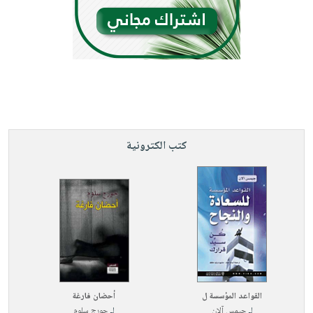
كتب الكترونية
القواعد المؤسسة ل
أحضان فارغة
لـ
جيمس آلان
لـ
جورج سلوم