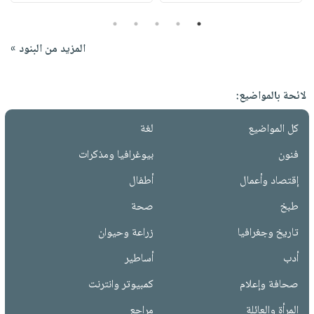
5
4
3
2
1
المزيد من البنود »
لائحة بالمواضيع:
كل المواضيع
لغة
فنون
بيوغرافيا ومذكرات
إقتصاد وأعمال
أطفال
طبخ
صحة
تاريخ وجغرافيا
زراعة وحيوان
أدب
أساطير
صحافة وإعلام
كمبيوتر وانترنت
المرأة والعائلة
مراجع