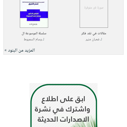
صابون
فيديوهات
عربة
أطفال
أسئلة
التسوق
مناسبات
يتكرر
طرحها
نشرة
مقالات في نقد فكر
سلسلة الموسوعة ال
الإصدارات
خدمات
لـ
شعبان منير
لـ
وسام السمروط
نيل
المزيد من البنود »
وفرات
انشر
كتابك
تواصل
معنا