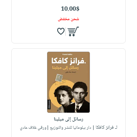
10.00$
شحن مخفض
رسائل إلى ميلينا
لـ فرانز كافكا
| دار ببلومانيا للنشر والتوزيع |ورقي غلاف عادي