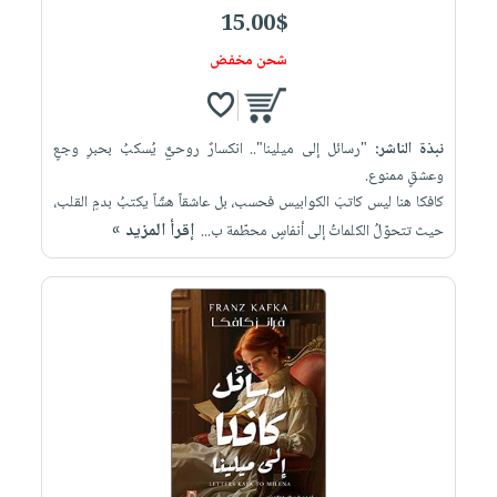
15.00$
شحن مخفض
نبذة الناشر:
"رسائل إلى ميلينا".. انكسارٌ روحيٌّ يُسكبُ بحبرِ وجعٍ
وعشقٍ ممنوع.
كافكا هنا ليس كاتبَ الكوابيس فحسب، بل عاشقاً هشّاً يكتبُ بدمِ القلب،
إقرأ المزيد »
حيث تتحوّلُ الكلماتُ إلى أنفاسٍ محطّمة ب...