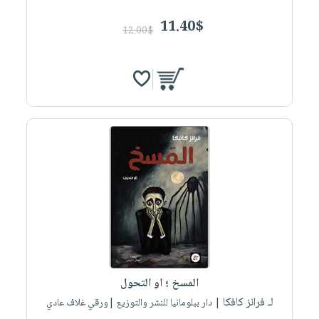
11.40$
12.00$
المسخ ؛ او التحول
لـ فرانز كافكا
| دار ببلومانيا للنشر والتوزيع |ورقي غلاف عادي