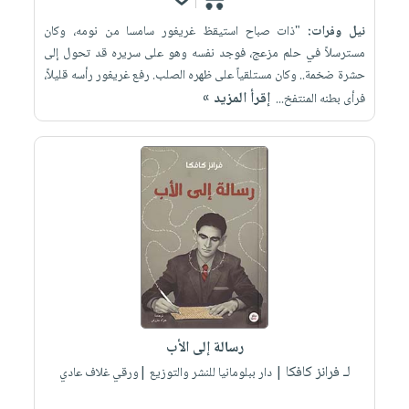
نيل وفرات:
"ذات صباح استيقظ غريغور سامسا من نومه، وكان
مسترسلاً في حلم مزعج، فوجد نفسه وهو على سريره قد تحول إلى
حشرة ضخمة.. وكان مستلقياً على ظهره الصلب. رفع غريغور رأسه قليلاً،
إقرأ المزيد »
فرأى بطنه المنتفخ...
رسالة إلى الأب
لـ فرانز كافكا
| دار ببلومانيا للنشر والتوزيع |ورقي غلاف عادي