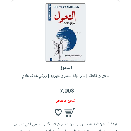
صابون
فيديوهات
عربة
أطفال
أسئلة
التسوق
مناسبات
يتكرر
طرحها
نشرة
الإصدارات
خدمات
نيل
وفرات
انشر
التحول
كتابك
لـ فرانز كافكا
| دار الهالة للنشر والتوزيع |ورقي غلاف عادي
تواصل
معنا
7.00$
شحن مخفض
نبذة الناشر:
تُعد هذه الرواية من كلاسيكيات الأدب العالمي التي تغوص