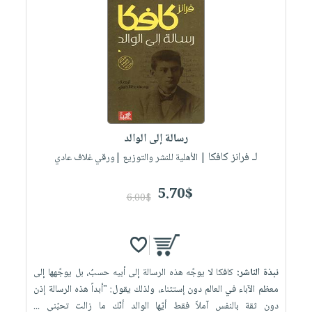
رسالة إلى الوالد
لـ فرانز كافكا
| الأهلية للنشر والتوزيع |ورقي غلاف عادي
5.70$
6.00$
نبذة الناشر:
كافكا لا يوجّه هذه الرسالة إلى أبيه حسبُ، بل يوجّهها إلى
معظم الآباء في العالم دون إستثناء، ولذلك يقول: "أبداً هذه الرسالة إذن
دون ثقة بالنفس آملاً فقط أيّها الوالد أنّك ما زالت تحبّني ...