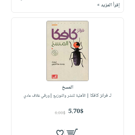
إقرأ المزيد »
المسخ
لـ فرانز كافكا
| الأهلية للنشر والتوزيع |ورقي غلاف عادي
5.70$
6.00$