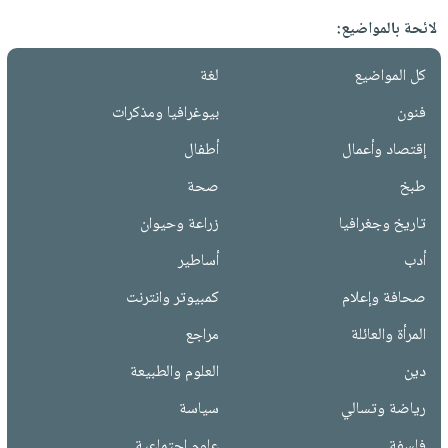
لائحة بالمواضيع:
كل المواضيع
لغة
فنون
بيوغرافيا ومذكرات
إقتصاد وأعمال
أطفال
طبخ
صحة
تاريخ وجغرافيا
زراعة وحيوان
أدب
أساطير
صحافة وإعلام
كمبيوتر وانترنت
المرأة والعائلة
مراجع
دين
العلوم والطبيعة
رياضة وتسالي
سياسة
فلسفة
علوم إجتماعية