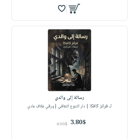
رسالة إلى والدي
لـ فرانز كافكا
| دار التنوع الثقافي |ورقي غلاف عادي
3.80$
4.00$