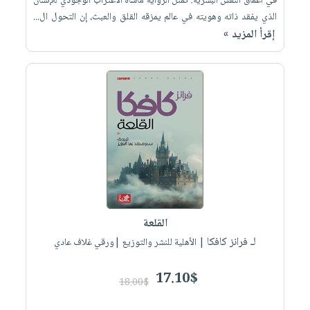
في أعماق النفس البشرية: تمثل الرواية مأساة الاغتراب الوجودي للإنسان
الذي يفقد ذاته وهويته في عالم يمزقه القلق والعبث، إن التحول ال...
إقرأ المزيد »
القلعة
لـ فرانز كافكا
| الأهلية للنشر والتوزيع |ورقي غلاف عادي
17.10$
18.00$