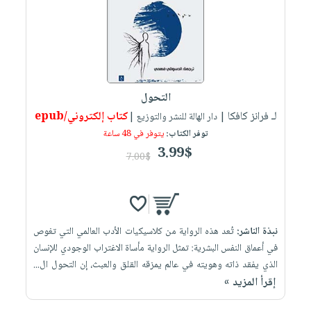
العناية
الأكثر
شحن
أدوات
بالأسنان
مبيعاً
مجاني
المائدة
الحمية
العودة
بنود
الأوعية
والتغذية
للمدارس
مختارة
والتخزين
اشتراكات
اكسسوارات
التحول
أدوات
كتب
كل
بحث
لـ فرانز كافكا
كتاب إلكتروني/epub
المطبخ
| دار الهالة للنشر والتوزيع |
الاشتراكات
اكسسوارات
متقدم
توفر الكتاب:
يتوفر في 48 ساعة
منزلية
صندوق
3.99$
7.00$
القراءة
اكسسوارات
iKitab
ملابس
نيل
بلا
مطرزات
وفرات
حدود
نبذة الناشر:
تُعد هذه الرواية من كلاسيكيات الأدب العالمي التي تغوص
حقائب
عن
حسابك
في أعماق النفس البشرية: تمثل الرواية مأساة الاغتراب الوجودي للإنسان
حلي
الشركة
الذي يفقد ذاته وهويته في عالم يمزقه القلق والعبث، إن التحول ال...
عناية
لائحة
سياسة
إقرأ المزيد »
بالذات
الأمنيات
الشركة