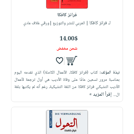
إختياراتنا
تعليمية
أسئلة
إختياراتنا
المواضيع
iKitab
يتكرر
فرانز كافكا
كتب
بلا
الأكثر
طرحها
لـ فرانز كافكا
أكاديمية
| العربي للنشر والتوزيع |ورقي غلاف عادي
الصحة
حدود
مبيعاً
تحميل
والعناية
صندوق
أسئلة
إختياراتنا
masmu3
14.00$
الشخصية
القراءة
يتكرر
وسائل
على
جديد
شحن مخفض
English
طرحها
تعليمية
Android
books
الكل
تحميل
صندوق
تحميل
iKitab
أجهزة
القراءة
المطبخ
masmu3
نبذة المؤلف:
كتاب (فرانز كافكا، الأعمال الكاملة) الذي نقدمه اليوم
على
العناية
والسفرة
على
جوائز
بمناسبة مرور تسعين عامًا على وفاة الأديب هي أول ترجمة لأعمال
Android
جديد
الشخصية
Apple
الأديب التشيكي فرانز كافكا من اللغة التشيكية، رغم أنه لم يكتبها بلغة
تحميل
العناية
إقرأ المزيد »
ال...
الكل
iKitab
وتصفيف
أواني
متجر
على
الشعر
الطهي
الهدايا
Apple
العناية
أدوات
بالجسم
أقسام
الخبز