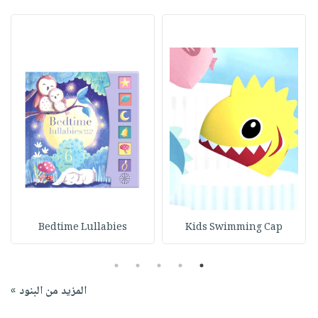
Bedtime Lullabies
Kids Swimming Cap
5
4
3
2
1
المزيد من البنود »