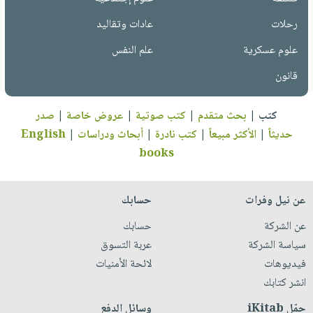
رحلات
عادات وتقاليد
علوم عسكرية
علم النفس
قانون
كتب
|
بحث متقدم
|
كتب صوتية
|
عروض خاصة
|
صدر
حديثاً
|
الأكثر مبيعاً
|
كتب نادرة
|
أبحاث ودراسات
|
English
books
عن نيل وفرات
حسابك
عن الشركة
حسابك
سياسة الشركة
عربة التسوق
فيديوهات
لائحة الأمنيات
انشر كتابك
حمّل iKitab
وسائل الدفع