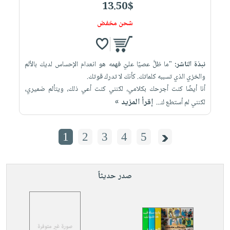
13.50$
شحن مخفض
نبذة الناشر:
"ما ظلَّ عصيًا عليّ فهمه هو انعدام الإحساس لديك بالألم
والخزي الذي تسببه كلماتك. كأنك لا تدرك قوتك.
أنا أيضًا كنت أجرحك بكلامي، لكنني كنت أعي ذلك، ويتألم ضميري،
إقرأ المزيد »
لكنني لم أستطع ك...
1
2
3
4
5
صدر حديثاً