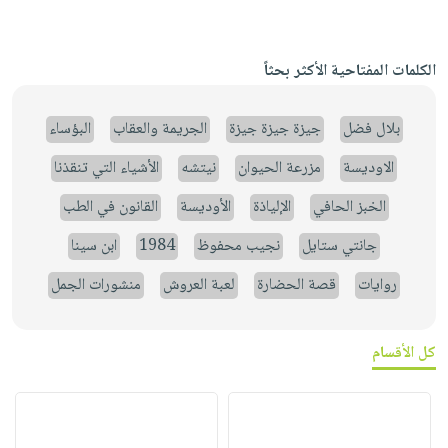
الكلمات المفتاحية الأكثر بحثاً
بلال فضل
جيزة جيزة جيزة
الجريمة والعقاب
البؤساء
الاوديسة
مزرعة الحيوان
نيتشه
الأشياء التي تنقذنا
الخبز الحافي
الإلياذة
الأوديسة
القانون في الطب
جانتي ستايل
نجيب محفوظ
1984
ابن سينا
روايات
قصة الحضارة
لعبة العروش
منشورات الجمل
كل الأقسام