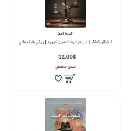
المحاكمة
لـ فرانز كافكا
| دار حواديت للنشر والتوزيع |ورقي غلاف عادي
12.00$
شحن مخفض