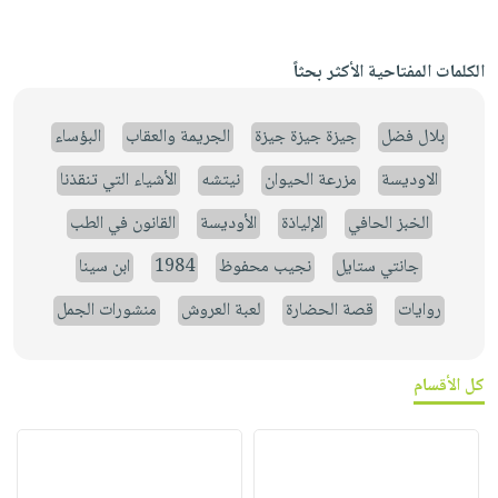
الكلمات المفتاحية الأكثر بحثاً
بلال فضل
جيزة جيزة جيزة
الجريمة والعقاب
البؤساء
الاوديسة
مزرعة الحيوان
نيتشه
الأشياء التي تنقذنا
الخبز الحافي
الإلياذة
الأوديسة
القانون في الطب
جانتي ستايل
نجيب محفوظ
1984
ابن سينا
روايات
قصة الحضارة
لعبة العروش
منشورات الجمل
كل الأقسام