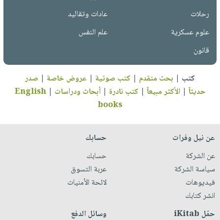
رحلات
عادات وتقاليد
علوم عسكرية
علم النفس
قانون
كتب
|
بحث متقدم
|
كتب صوتية
|
عروض خاصة
|
صدر
حديثاً
|
الأكثر مبيعاً
|
كتب نادرة
|
أبحاث ودراسات
|
English
books
عن نيل وفرات
حسابك
عن الشركة
حسابك
سياسة الشركة
عربة التسوق
فيديوهات
لائحة الأمنيات
انشر كتابك
حمّل iKitab
وسائل الدفع