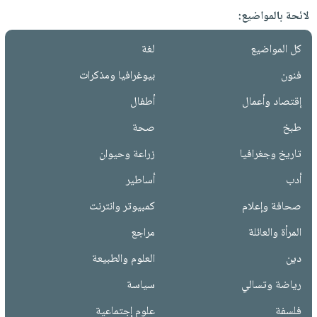
لائحة بالمواضيع:
كل المواضيع
لغة
فنون
بيوغرافيا ومذكرات
إقتصاد وأعمال
أطفال
طبخ
صحة
تاريخ وجغرافيا
زراعة وحيوان
أدب
أساطير
صحافة وإعلام
كمبيوتر وانترنت
المرأة والعائلة
مراجع
دين
العلوم والطبيعة
رياضة وتسالي
سياسة
فلسفة
علوم إجتماعية