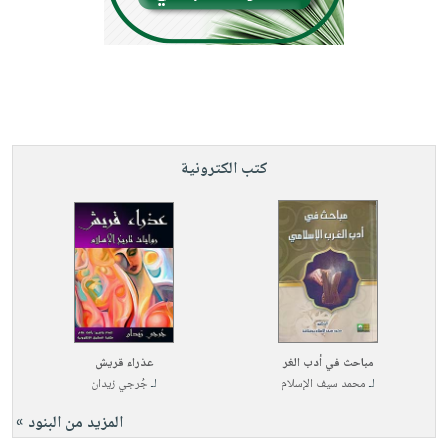
كتب الكترونية
مباحث في أدب الغر
عذراء قريش
لـ
محمد سيف الإسلام
لـ
جُرجي زيدان
المزيد من البنود »