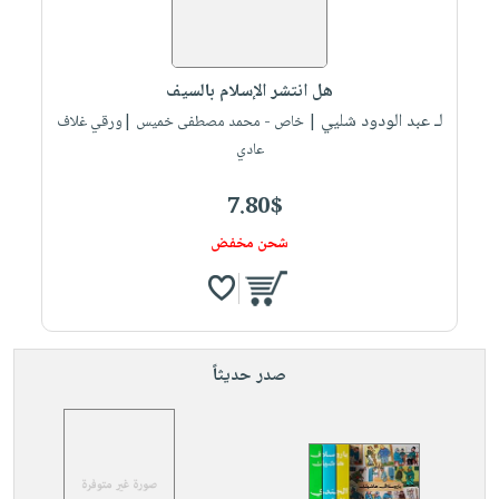
هل انتشر الإسلام بالسيف
لـ عبد الودود شليي
| خاص - محمد مصطفى خميس |ورقي غلاف
عادي
7.80$
شحن مخفض
صدر حديثاً