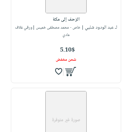
الزحف إلى مكة
لـ عبد الودود شليي
| خاص - محمد مصطفى خميس |ورقي غلاف
عادي
5.10$
شحن مخفض