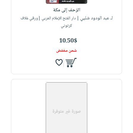
صابون
فيديوهات
عربة
الزحف إلى مكة
أطفال
أسئلة
التسوق
لـ عبد الودود شليي
| دار الفتح للإعلام العربي |ورقي غلاف
مناسبات
يتكرر
كرتوني
طرحها
نشرة
الإصدارات
خدمات
10.50$
نيل
شحن مخفض
وفرات
انشر
كتابك
تواصل
معنا