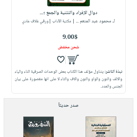
العناية
الأكثر
شحن
أدوات
بالأسنان
مبيعاً
دوال الإفراد والتثنية والجمع ؛...
مجاني
المائدة
الحمية
لـ محمود عبد المنعم ...
العودة
| مكتبة الآداب |ورقي غلاف عادي
بنود
الأوعية
والتغذية
للمدارس
مختارة
والتخزين
اشتراكات
9.00$
اكسسوارات
أدوات
كتب
كل
شحن مخفض
بحث
المطبخ
الاشتراكات
اكسسوارات
متقدم
منزلية
صندوق
نبذة الناشر:
يتناول مؤلف هذا الكتاب بعض الوحدات الصرفية التاء والياء
القراءة
اكسسوارات
والالف والنون والواو والنون والاف والتاء لا على انها مقصورة على بيان
iKitab
ملابس
نيل
الجنس والعدد.
بلا
مطرزات
وفرات
حدود
حقائب
صدر حديثاً
عن
حسابك
حلي
الشركة
عناية
لائحة
سياسة
بالذات
الأمنيات
الشركة