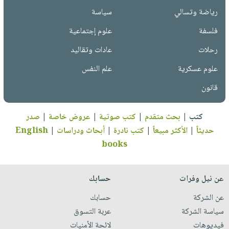
رياضة وتسالي
سياسة
فلسفة
علوم إجتماعية
رحلات
عادات وتقاليد
علوم عسكرية
علم النفس
قانون
كتب
|
بحث متقدم
|
كتب صوتية
|
عروض خاصة
|
صدر
حديثاً
|
الأكثر مبيعاً
|
كتب نادرة
|
أبحاث ودراسات
|
English
books
عن نيل وفرات
حسابك
عن الشركة
حسابك
سياسة الشركة
عربة التسوق
فيديوهات
لائحة الأمنيات