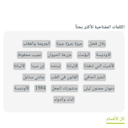
الكلمات المفتاحية الأكثر بحثاً
بلال فضل
جيزة جيزة جيزة
الجريمة والعقاب
الاوديسة
البؤساء
مزرعة الحيوان
نجيب محفوظ
الأشياء التي تنقذنا
الإلياذة
نيتشه
ابن سينا
الالياذة
الخبز الحافي
القانون في الطب
جانتي ستايل
ديوان مجنون ليلى
منشورات الجمل
1984
الأوديسة
الداء والدواء
كل الأقسام