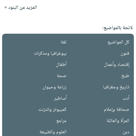
المزيد من البنود »
لائحة بالمواضيع:
كل المواضيع
لغة
فنون
بيوغرافيا ومذكرات
إقتصاد وأعمال
أطفال
طبخ
صحة
تاريخ وجغرافيا
زراعة وحيوان
أدب
أساطير
صحافة وإعلام
كمبيوتر وانترنت
المرأة والعائلة
مراجع
دين
العلوم والطبيعة