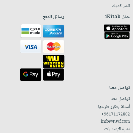
انشر كتابك
حمّل iKitab
وسائل الدفع
تواصل معنا
تواصل معنا
أسئلة يتكرر طرحها
+96171172802
info@nwf.com
نشرة الإصدارات