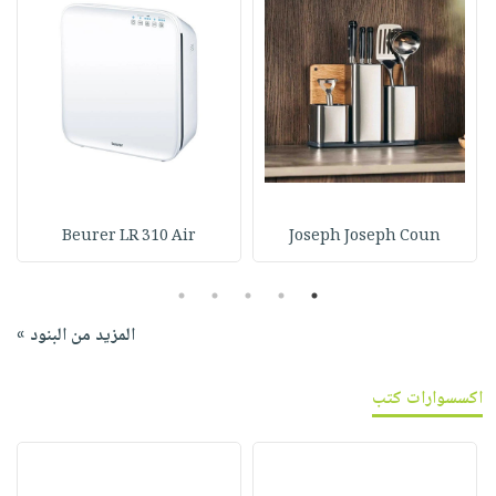
Beurer LR 310 Air
Joseph Joseph Coun
5
4
3
2
1
المزيد من البنود »
اكسسوارات كتب