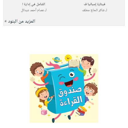
قيثارة إسبانيا ف
الشامل في إدارة ا
لـ
شاكر الحاج مخلف
لـ
عصام أحمد عبدالل
المزيد من البنود »