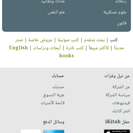
رحلات
عادات وتقاليد
علوم عسكرية
علم النفس
قانون
كتب
|
بحث متقدم
|
كتب صوتية
|
عروض خاصة
|
صدر
حديثاً
|
الأكثر مبيعاً
|
كتب نادرة
|
أبحاث ودراسات
|
English
books
عن نيل وفرات
حسابك
عن الشركة
حسابك
سياسة الشركة
عربة التسوق
فيديوهات
لائحة الأمنيات
انشر كتابك
حمّل iKitab
وسائل الدفع