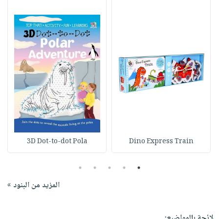
3D Dot-to-dot Pola
Dino Express Train
5
4
3
2
1
المزيد من البنود »
لائحة بالمواضيع: