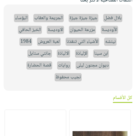
الكلمات المفتاحية الأكثر بحثاً
بلال فضل
جيزة جيزة جيزة
الجريمة والعقاب
البؤساء
الأوديسة
مزرعة الحيوان
الاوديسة
الخبز الحافي
نيتشه
الأشياء التي تنقذنا
لعبة العروش
1984
ابن سينا
الإلياذة
الالياذة
جانتي ستايل
ديوان مجنون ليلى
روايات
قصة الحضارة
نجيب محفوظ
كل الأقسام