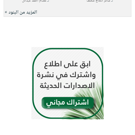
لـ
شاكر الحاج مخلف
لـ
عصام أحمد عبدالل
المزيد من البنود »