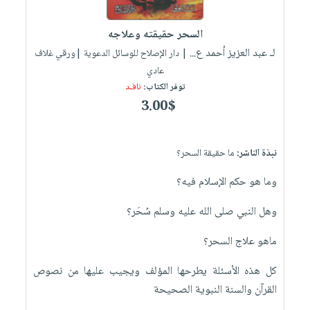
إختياراتنا
تعليمية
أسئلة
إختياراتنا
المواضيع
iKitab
يتكرر
السحر حقيقته وعلاجه
كتب
بلا
الأكثر
طرحها
لـ عبد العزيز أحمد ع...
أكاديمية
| دار الإصلاح للوسائل الدعوية |ورقي غلاف
الصحة
حدود
مبيعاً
تحميل
عادي
والعناية
صندوق
أسئلة
وسائل
masmu3
توفر الكتاب:
نافـد
الشخصية
القراءة
يتكرر
تعليمية
3.00$
على
جديد
English
طرحها
صندوق
Android
books
الكل
تحميل
القراءة
تحميل
نبذة الناشر:
ما حقيقة السحر؟
iKitab
أجهزة
جوائز
المطبخ
masmu3
على
العناية
والسفرة
وما هو حكم الإسلام فيه؟
على
Android
جديد
الشخصية
Apple
وهل النبي صلى الله عليه وسلم سُحَر؟
تحميل
العناية
الكل
iKitab
وتصفيف
ماهو علاج السحر؟
أواني
متجر
على
الشعر
الطهي
الهدايا
كل هذه الأسئلة يطرحها المؤلف ويجيب عليها من نصوص
Apple
العناية
أدوات
القرآن والسنة النبوية الصحيحة
بالجسم
أقسام
الخبز