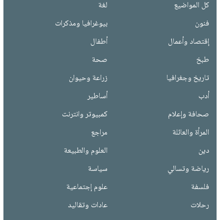
كل المواضيع
لغة
فنون
بيوغرافيا ومذكرات
إقتصاد وأعمال
أطفال
طبخ
صحة
تاريخ وجغرافيا
زراعة وحيوان
أدب
أساطير
صحافة وإعلام
كمبيوتر وانترنت
المرأة والعائلة
مراجع
دين
العلوم والطبيعة
رياضة وتسالي
سياسة
فلسفة
علوم إجتماعية
رحلات
عادات وتقاليد