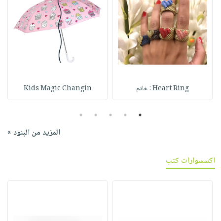
Heart Ring : خاتم
Kids Magic Changin
5
4
3
2
1
المزيد من البنود »
اكسسوارات كتب