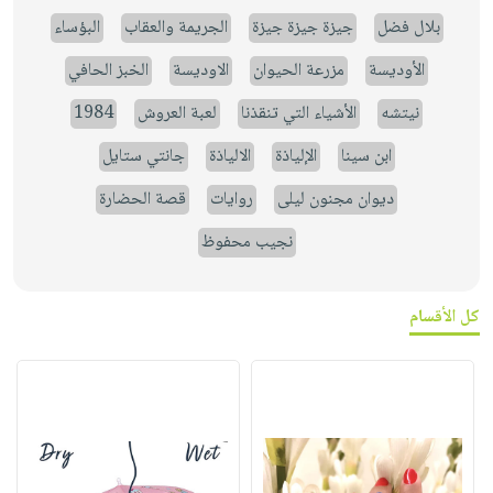
بلال فضل
جيزة جيزة جيزة
الجريمة والعقاب
البؤساء
الأوديسة
مزرعة الحيوان
الاوديسة
الخبز الحافي
نيتشه
الأشياء التي تنقذنا
لعبة العروش
1984
ابن سينا
الإلياذة
الالياذة
جانتي ستايل
ديوان مجنون ليلى
روايات
قصة الحضارة
نجيب محفوظ
كل الأقسام