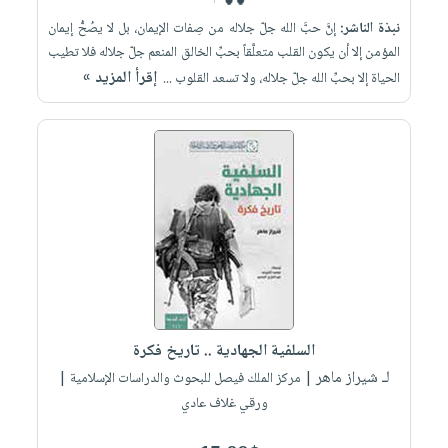
صابون
فيديوهات
عربة
نبذة الناشر:
إنَّ حبَّ الله جلّ جلاله من صِفات الإيمان، بل لا يصُحُّ إيمان
أطفال
أسئلة
المؤمن إلا أن يكون القلب متعلَّقاً بحبِّ الخالق المنعم جلّ جلاله فلا تطيب
التسوق
مناسبات
يتكرر
إقرأ المزيد »
الحياة إلا بحبِّ الله جلّ جلاله، ولا تسعد القلوب ...
طرحها
نشرة
الإصدارات
خدمات
نيل
وفرات
انشر
كتابك
تواصل
معنا
السلفية الجهادية .. تاريخ فكرة
لـ شيراز ماهر
| مركز الملك فيصل للبحوث والدراسات الإسلامية |
ورقي غلاف عادي