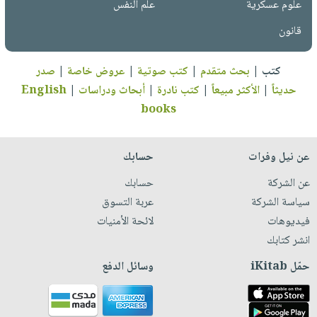
علوم عسكرية
علم النفس
قانون
كتب
|
بحث متقدم
|
كتب صوتية
|
عروض خاصة
|
صدر
حديثاً
|
الأكثر مبيعاً
|
كتب نادرة
|
أبحاث ودراسات
|
English
books
عن نيل وفرات
حسابك
عن الشركة
حسابك
سياسة الشركة
عربة التسوق
فيديوهات
لائحة الأمنيات
انشر كتابك
حمّل iKitab
وسائل الدفع