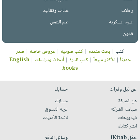
رحلات
عادات وتقاليد
علوم عسكرية
علم النفس
قانون
كتب
|
بحث متقدم
|
كتب صوتية
|
عروض خاصة
|
صدر
حديثاً
|
الأكثر مبيعاً
|
كتب نادرة
|
أبحاث ودراسات
|
English
books
عن نيل وفرات
حسابك
عن الشركة
حسابك
سياسة الشركة
عربة التسوق
فيديوهات
لائحة الأمنيات
انشر كتابك
حمّل iKitab
وسائل الدفع