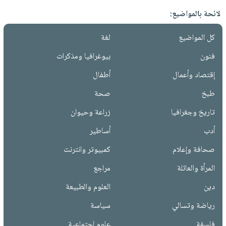
لائحة بالمواضيع:
كل المواضيع
لغة
فنون
بيوغرافيا ومذكرات
إقتصاد وأعمال
أطفال
طبخ
صحة
تاريخ وجغرافيا
زراعة وحيوان
أدب
أساطير
صحافة وإعلام
كمبيوتر وانترنت
المرأة والعائلة
مراجع
دين
العلوم والطبيعة
رياضة وتسالي
سياسة
فلسفة
علوم إجتماعية