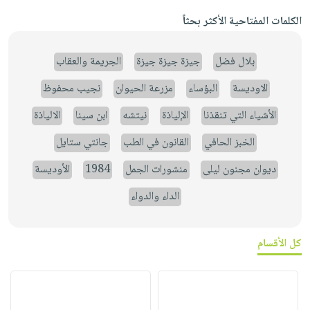
الكلمات المفتاحية الأكثر بحثاً
بلال فضل
جيزة جيزة جيزة
الجريمة والعقاب
الاوديسة
البؤساء
مزرعة الحيوان
نجيب محفوظ
الأشياء التي تنقذنا
الإلياذة
نيتشه
ابن سينا
الالياذة
الخبز الحافي
القانون في الطب
جانتي ستايل
ديوان مجنون ليلى
منشورات الجمل
1984
الأوديسة
الداء والدواء
كل الأقسام