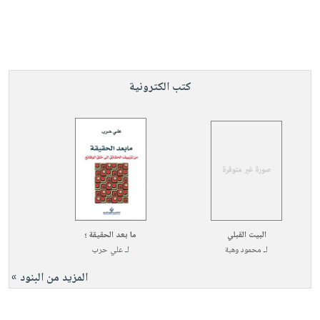
صابون
فيديوهات
عربة
أطفال
أسئلة
التسوق
مناسبات
يتكرر
طرحها
نشرة
كتب الكترونية
الإصدارات
خدمات
نيل
وفرات
انشر
كتابك
تواصل
معنا
البيت القبلي
ما بعد الحقيقة ؛
لـ
محمود وهبة
لـ
علي حرب
المزيد من البنود »