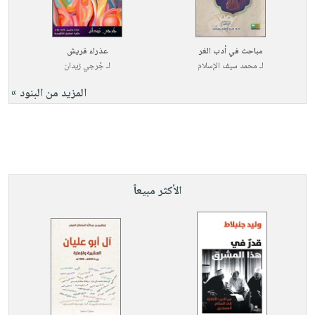
مباحث في أدب الغر
عذراء قريش
لـ
محمد سيف الإسلام
لـ
جُرجي زيدان
المزيد من البنود »
الأكثر مبيعاً