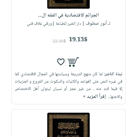
إختياراتنا
تعليمية
أسئلة
إختياراتنا
المواضيع
iKitab
يتكرر
الجرائم الاقتصادية في الفقه ال...
كتب
بلا
الأكثر
طرحها
لـ أنور صطوف
أكاديمية
| دار الخير للطباعة |ورقي غلاف فني
الصحة
حدود
مبيعاً
تحميل
والعناية
صندوق
أسئلة
إختياراتنا
masmu3
19.13$
الشخصية
القراءة
22.50$
يتكرر
وسائل
على
جديد
English
طرحها
تعليمية
Android
books
الكل
تحميل
صندوق
تحميل
iKitab
أجهزة
القراءة
المطبخ
masmu3
نبذة الناشر:
لما كان منهج الشريعة وسياستها في المجال الاقتصادي كما
على
العناية
والسفرة
على
جوائز
في غيره النص على القواعد والكليات والسكوت عن الفروع و الجزيئات
Android
جديد
الشخصية
Apple
إلا فيما لابد منه ، من غير عجز أو نسيان ليتولى أهل الاختصاص
تحميل
العناية
إقرأ المزيد »
والاجتها...
الكل
iKitab
وتصفيف
أواني
متجر
على
الشعر
الطهي
الهدايا
Apple
العناية
أدوات
بالجسم
أقسام
الخبز