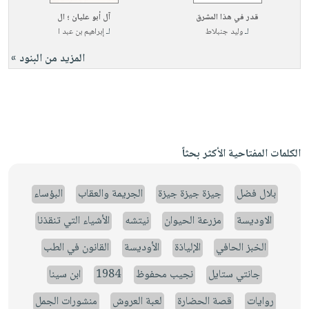
قدر في هذا المشرق
آل أبو عليان ؛ ال
لـ
وليد جنبلاط
لـ
إبراهيم بن عبد ا
المزيد من البنود »
الكلمات المفتاحية الأكثر بحثاً
بلال فضل
جيزة جيزة جيزة
الجريمة والعقاب
البؤساء
الاوديسة
مزرعة الحيوان
نيتشه
الأشياء التي تنقذنا
الخبز الحافي
الإلياذة
الأوديسة
القانون في الطب
جانتي ستايل
نجيب محفوظ
1984
ابن سينا
روايات
قصة الحضارة
لعبة العروش
منشورات الجمل