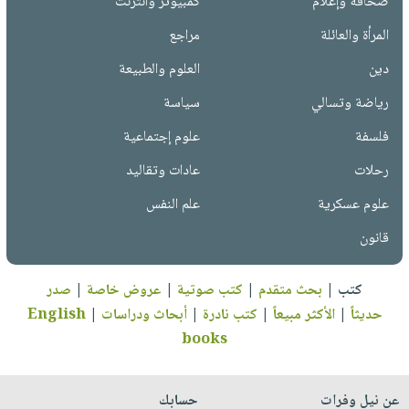
صحافة وإعلام
كمبيوتر وانترنت
المرأة والعائلة
مراجع
دين
العلوم والطبيعة
رياضة وتسالي
سياسة
فلسفة
علوم إجتماعية
رحلات
عادات وتقاليد
علوم عسكرية
علم النفس
قانون
كتب
|
بحث متقدم
|
كتب صوتية
|
عروض خاصة
|
صدر
حديثاً
|
الأكثر مبيعاً
|
كتب نادرة
|
أبحاث ودراسات
|
English
books
عن نيل وفرات
حسابك