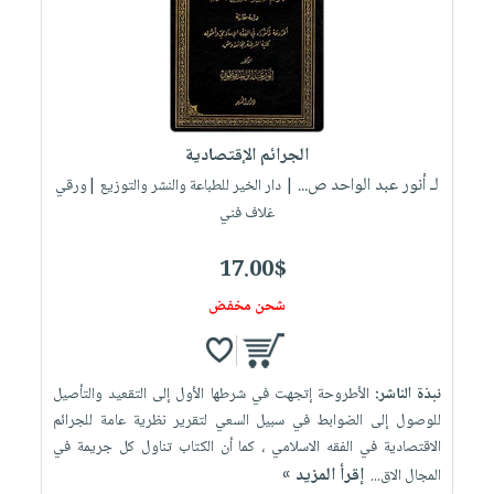
العناية
الأكثر
شحن
أدوات
بالأسنان
مبيعاً
مجاني
المائدة
الحمية
العودة
بنود
الأوعية
والتغذية
للمدارس
مختارة
والتخزين
اشتراكات
اكسسوارات
الجرائم الإقتصادية
أدوات
كتب
كل
بحث
لـ أنور عبد الواحد ص...
المطبخ
| دار الخير للطباعة والنشر والتوزيع |ورقي
الاشتراكات
اكسسوارات
متقدم
غلاف فني
منزلية
صندوق
القراءة
17.00$
اكسسوارات
iKitab
ملابس
شحن مخفض
نيل
بلا
مطرزات
وفرات
حدود
حقائب
عن
حسابك
نبذة الناشر:
الأطروحة إتجهت في شرطها الأول إلى التقعيد والتأصيل
حلي
الشركة
للوصول إلى الضوابط في سبيل السعي لتقرير نظرية عامة للجرائم
عناية
لائحة
سياسة
الاقتصادية في الفقه الاسلامي ، كما أن الكتاب تناول كل جريمة في
بالذات
الأمنيات
إقرأ المزيد »
المجال الاق...
الشركة