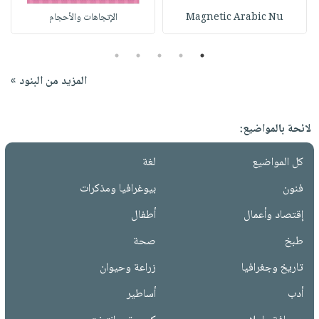
Magnetic Arabic Nu
الإتجاهات والأحجام
5
4
3
2
1
المزيد من البنود »
لائحة بالمواضيع:
كل المواضيع
لغة
فنون
بيوغرافيا ومذكرات
إقتصاد وأعمال
أطفال
طبخ
صحة
تاريخ وجغرافيا
زراعة وحيوان
أدب
أساطير