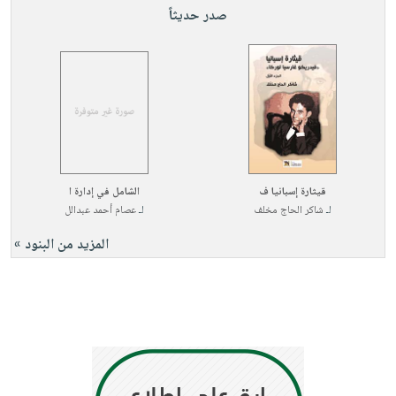
صدر حديثاً
قيثارة إسبانيا ف
الشامل في إدارة ا
لـ
شاكر الحاج مخلف
لـ
عصام أحمد عبدالل
المزيد من البنود »