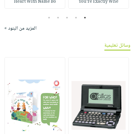
Heart With Name Bo
You’re Exactly Whe
5
4
3
2
1
المزيد من البنود »
وسائل تعليمية