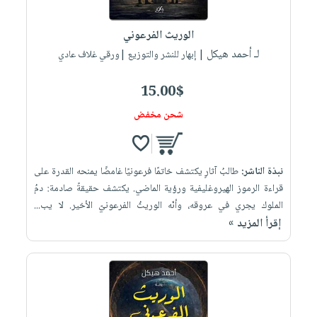
إختياراتنا
تعليمية
أسئلة
إختياراتنا
المواضيع
iKitab
يتكرر
الوريث الفرعوني
كتب
بلا
الأكثر
طرحها
لـ أحمد هيكل
أكاديمية
| إبهار للنشر والتوزيع |ورقي غلاف عادي
الصحة
حدود
مبيعاً
تحميل
والعناية
صندوق
أسئلة
إختياراتنا
masmu3
15.00$
الشخصية
القراءة
يتكرر
وسائل
على
جديد
شحن مخفض
English
طرحها
تعليمية
Android
books
الكل
تحميل
صندوق
تحميل
iKitab
أجهزة
القراءة
المطبخ
masmu3
نبذة الناشر:
طالبُ آثارٍ يكتشف خاتمًا فرعونيًا غامضًا يمنحه القدرة على
على
العناية
والسفرة
على
جوائز
قراءة الرموز الهيروغليفية ورؤية الماضي. يكتشف حقيقةً صادمة: دمُ
Android
جديد
الشخصية
Apple
الملوك يجري في عروقه، وأنّه الوريثُ الفرعونيّ الأخير. لا يب...
تحميل
العناية
إقرأ المزيد »
الكل
iKitab
وتصفيف
أواني
متجر
على
الشعر
الطهي
الهدايا
Apple
العناية
أدوات
بالجسم
أقسام
الخبز