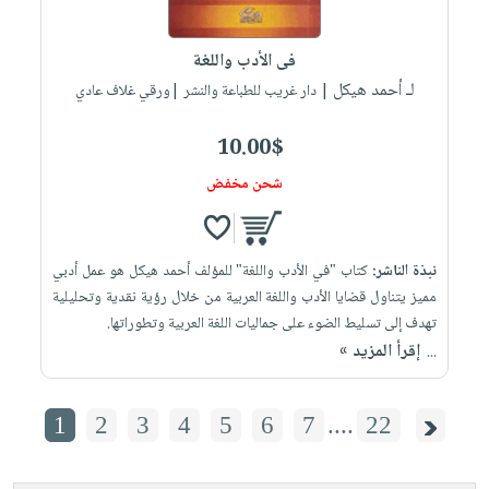
فى الأدب واللغة
لـ أحمد هيكل
| دار غريب للطباعة والنشر |ورقي غلاف عادي
10.00$
شحن مخفض
نبذة الناشر:
كتاب "في الأدب واللغة" للمؤلف أحمد هيكل هو عمل أدبي
مميز يتناول قضايا الأدب واللغة العربية من خلال رؤية نقدية وتحليلية
تهدف إلى تسليط الضوء على جماليات اللغة العربية وتطوراتها.
إقرأ المزيد »
...
1
2
3
4
5
6
7
....
22