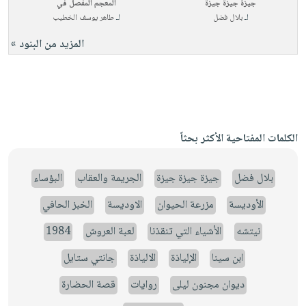
جيزة جيزة جيزة
المعجم المفصل في
لـ
بلال فضل
لـ
طاهر يوسف الخطيب
المزيد من البنود »
الكلمات المفتاحية الأكثر بحثاً
بلال فضل
جيزة جيزة جيزة
الجريمة والعقاب
البؤساء
الأوديسة
مزرعة الحيوان
الاوديسة
الخبز الحافي
نيتشه
الأشياء التي تنقذنا
لعبة العروش
1984
ابن سينا
الإلياذة
الالياذة
جانتي ستايل
ديوان مجنون ليلى
روايات
قصة الحضارة