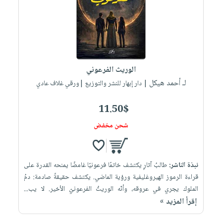
العناية
الأكثر
شحن
أدوات
بالأسنان
مبيعاً
مجاني
المائدة
الحمية
العودة
بنود
الأوعية
والتغذية
للمدارس
مختارة
والتخزين
اشتراكات
اكسسوارات
الوريث الفرعوني
أدوات
كتب
كل
بحث
لـ أحمد هيكل
المطبخ
| دار إبهار للنشر والتوزيع |ورقي غلاف عادي
الاشتراكات
اكسسوارات
متقدم
منزلية
صندوق
11.50$
القراءة
اكسسوارات
شحن مخفض
iKitab
ملابس
نيل
بلا
مطرزات
وفرات
حدود
نبذة الناشر:
طالبُ آثارٍ يكتشف خاتمًا فرعونيًا غامضًا يمنحه القدرة على
حقائب
عن
حسابك
قراءة الرموز الهيروغليفية ورؤية الماضي. يكتشف حقيقةً صادمة: دمُ
حلي
الشركة
الملوك يجري في عروقه، وأنّه الوريثُ الفرعونيّ الأخير. لا يب...
عناية
لائحة
سياسة
إقرأ المزيد »
بالذات
الأمنيات
الشركة