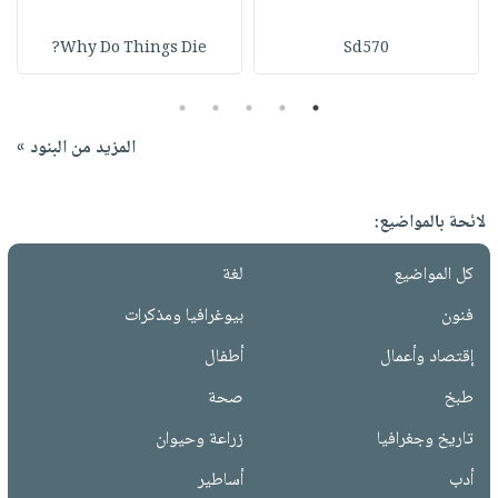
Why Do Things Die?
Sd570
5
4
3
2
1
المزيد من البنود »
لائحة بالمواضيع:
كل المواضيع
لغة
فنون
بيوغرافيا ومذكرات
إقتصاد وأعمال
أطفال
طبخ
صحة
تاريخ وجغرافيا
زراعة وحيوان
أدب
أساطير