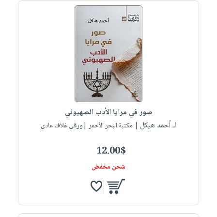
صابون
فيديوهات
عربة
أطفال
أسئلة
التسوق
مناسبات
يتكرر
طرحها
نشرة
الإصدارات
خدمات
نيل
وفرات
انشر
صور في مرايا الأدب الصهيوني
كتابك
لـ أحمد هيكل
| مكتبة البحر الأحمر |ورقي غلاف عادي
تواصل
معنا
12.00$
شحن مخفض