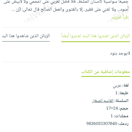
جميعاً سواسية كأسنان المشط، فلا فضل لعربي على أعجمي ولا لأبيض على
العناية
الأكثر
شحن
أدوات
أسود... ولا لغني على فقير.. إلا بالقتوى والعمل الصالح قال تعالى: (إن
...
بالأسنان
مبيعاً
مجاني
المائدة
إقرأ المزيد
الحمية
العودة
بنود
الأوعية
والتغذية
للمدارس
مختارة
والتخزين
اشتراكات
الزبائن الذين اشتروا هذا البند اشتروا أيضاً
الزبائن الذين شاهدوا هذا البند
اكسسوارات
أدوات
كتب
كل
بحث
المطبخ
لايوجد بنود
الاشتراكات
اكسسوارات
متقدم
منزلية
صندوق
القراءة
معلومات إضافية عن الكتاب
اكسسوارات
iKitab
ملابس
نيل
لغة:
عربي
بلا
مطرزات
وفرات
طبعة:
1
حدود
حقائب
السلسلة:
القاسم للصغار
عن
حسابك
حلي
حجم:
24×17
الشركة
مجلدات:
1
عناية
لائحة
سياسة
ردمك:
9836035307840
بالذات
الأمنيات
الشركة