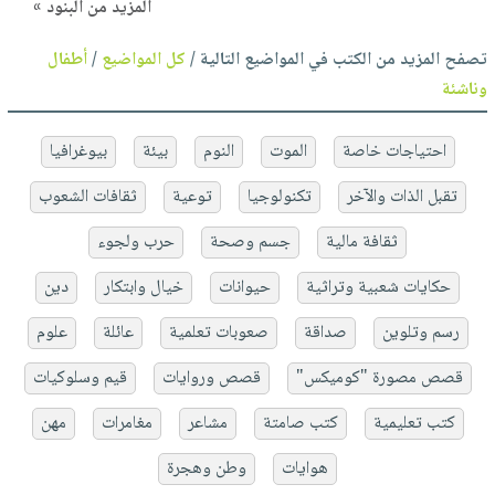
المزيد من البنود »
تصفح المزيد من الكتب في المواضيع التالية /
كل المواضيع
/
أطفال
وناشئة
احتياجات خاصة
الموت
النوم
بيئة
بيوغرافيا
تقبل الذات والآخر
تكنولوجيا
توعية
ثقافات الشعوب
ثقافة مالية
جسم وصحة
حرب ولجوء
حكايات شعبية وتراثية
حيوانات
خيال وابتكار
دين
رسم وتلوين
صداقة
صعوبات تعلمية
عائلة
علوم
قصص مصورة "كوميكس"
قصص وروايات
قيم وسلوكيات
كتب تعليمية
كتب صامتة
مشاعر
مغامرات
مهن
هوايات
وطن وهجرة