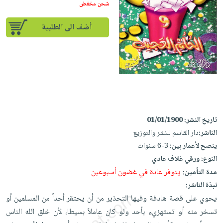
إختياراتنا
تعليمية
شحن مخفض
أسئلة
إختياراتنا
المواضيع
iKitab
يتكرر
كتب
أضف الى الطلبية
بلا
الأكثر
طرحها
أكاديمية
الصحة
حدود
مبيعاً
تحميل
والعناية
صندوق
أسئلة
إختياراتنا
masmu3
الشخصية
القراءة
يتكرر
وسائل
على
جديد
English
طرحها
تعليمية
Android
books
الكل
تحميل
صندوق
تحميل
iKitab
أجهزة
القراءة
المطبخ
masmu3
تاريخ النشر:
01/01/1900
على
العناية
والسفرة
على
جوائز
الناشر:
دار القاسم للنشر والتوزيع
Android
جديد
الشخصية
Apple
ينصح لأعمار بين:
3-6 سنوات
تحميل
العناية
النوع:
ورقي غلاف عادي
الكل
iKitab
وتصفيف
يتوفر عادة في غضون أسبوعين
مدة التأمين:
أواني
متجر
على
الشعر
نبذة الناشر:
الطهي
الهدايا
Apple
يحوي على قصة هادفة وفيها التحذير من أن يحتقر أحداً من المسلمين أو
العناية
أدوات
تسخر منه أو تستهزيء بأحد ولو كان عاملاً بسيطا، لأن خلق الله الناس
بالجسم
أقسام
الخبز