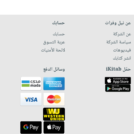
عن نيل وفرات
حسابك
عن الشركة
حسابك
سياسة الشركة
عربة التسوق
فيديوهات
لائحة الأمنيات
انشر كتابك
حمّل iKitab
وسائل الدفع