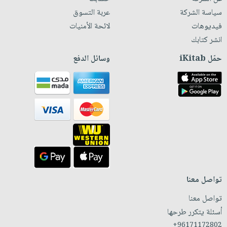
سياسة الشركة
عربة التسوق
فيديوهات
لائحة الأمنيات
انشر كتابك
حمّل iKitab
وسائل الدفع
تواصل معنا
تواصل معنا
أسئلة يتكرر طرحها
+96171172802