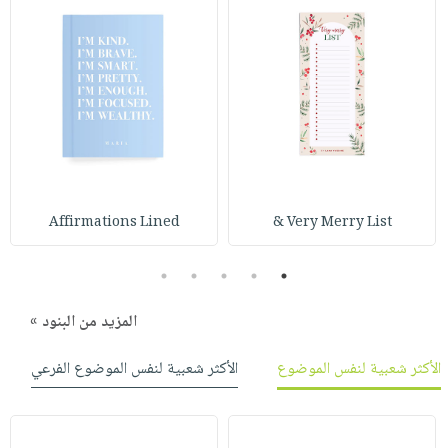
صابون
فيديوهات
عربة
أطفال
أسئلة
التسوق
مناسبات
يتكرر
طرحها
نشرة
الإصدارات
خدمات
نيل
وفرات
انشر
Affirmations Lined
Very Merry List &
كتابك
5
4
3
2
1
تواصل
معنا
المزيد من البنود »
الأكثر شعبية لنفس الموضوع
الأكثر شعبية لنفس الموضوع الفرعي