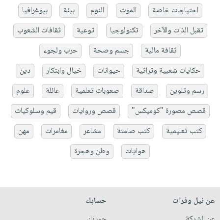
احتياجات خاصة
الموت
النوم
بيئة
بيوغرافيا
تقبل الذات والآخر
تكنولوجيا
توعية
ثقافات الشعوب
ثقافة مالية
جسم وصحة
حرب ولجوء
حكايات شعبية وتراثية
حيوانات
خيال وابتكار
دين
رسم وتلوين
صداقة
صعوبات تعلمية
عائلة
علوم
قصص مصورة "كوميكس"
قصص وروايات
قيم وسلوكيات
كتب تعليمية
كتب صامتة
مشاعر
مغامرات
مهن
هوايات
وطن وهجرة
عن نيل وفرات
حسابك
عن الشركة
حسابك