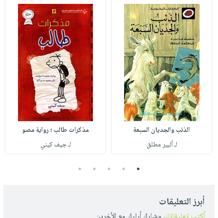
الذئب والجديان السبعة
مذكرات طالب ؛ رواية مصو
لـ ألبير مطلق
لـ جيف كيني
5
4
3
2
1
أبرز التعليقات
أكتب تعليقاتك
وشارك أراءك مع الأخرين