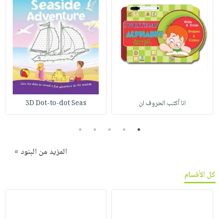
انا أكتب الحروف ان
3D Dot-to-dot Seas
5
4
3
2
1
المزيد من البنود »
كل الأقسام