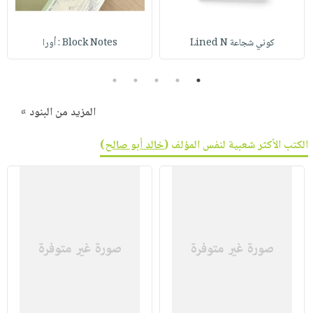
صابون
فيديوهات
عربة
أطفال
أسئلة
التسوق
كوني شجاعة Lined N
Block Notes : أورا
مناسبات
يتكرر
طرحها
نشرة
5
4
3
2
1
الإصدارات
خدمات
نيل
المزيد من البنود »
وفرات
الكتب الأكثر شعبية لنفس المؤلف (
خالد أبو صالح
)
انشر
كتابك
تواصل
معنا