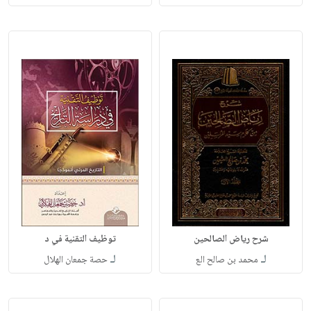
شرح رياض الصالحين
توظيف التقنية في د
لـ
لـ
محمد بن صالح الع
حصة جمعان الهلال