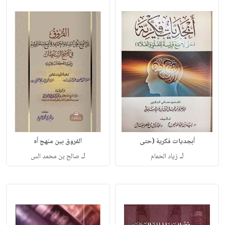
أبجديات فكرية (حتى
الفروق بين منهج أه
لـ
لـ
زياد الحمام
صالح بن محمد الس