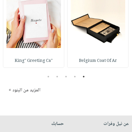
صابون
فيديوهات
عربة
أطفال
أسئلة
التسوق
مناسبات
يتكرر
طرحها
نشرة
الإصدارات
خدمات
نيل
وفرات
"King" Greeting Ca
Belgium Coat Of Ar
انشر
كتابك
5
4
3
2
1
تواصل
معنا
المزيد من البنود »
عن نيل وفرات
حسابك