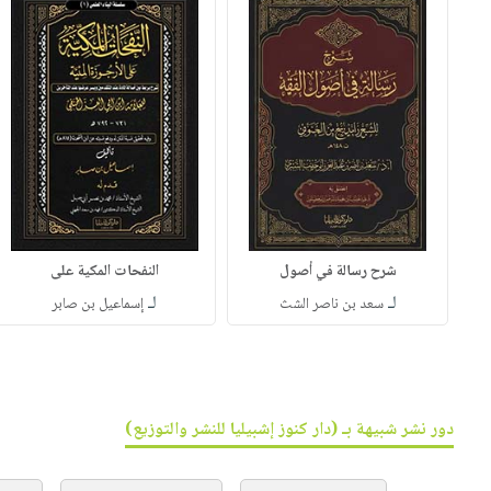
شرح رسالة في أصول
النفحات المكية على
لـ
لـ
سعد بن ناصر الشث
إسماعيل بن صابر
دور نشر شبيهة بـ (دار كنوز إشبيليا للنشر والتوزيع)