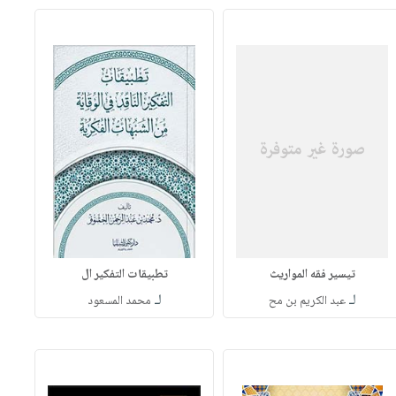
تيسير فقه المواريث
تطبيقات التفكير ال
لـ
لـ
عبد الكريم بن مح
محمد المسعود