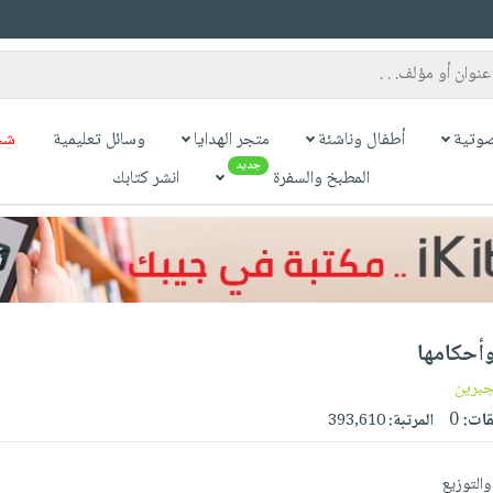
وتية
أطفال وناشئة
متجر الهدايا
وسائل تعليمية
شح
جديد
المطبخ والسفرة
انشر كتابك
أحكامها
جبرين
قات:
0
المرتبة:
393,610
والتوزيع