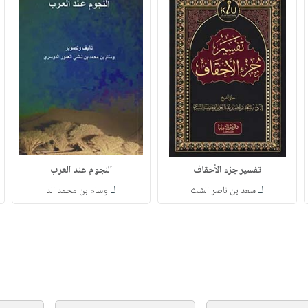
تفسير جزء الأحقاف
النجوم عند العرب
لـ
لـ
سعد بن ناصر الشث
وسام بن محمد الد