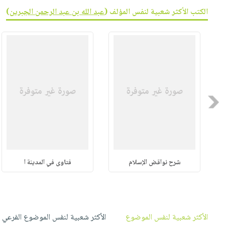
صابون
فيديوهات
الكتب الأكثر شعبية لنفس المؤلف (
عبد الله بن عبد الرحمن الجبرين
)
عربة
أطفال
أسئلة
التسوق
مناسبات
يتكرر
طرحها
نشرة
الإصدارات
خدمات
نيل
وفرات
Previous
انشر
كتابك
تواصل
معنا
شرح نواقض الإسلام
فتاوى في المدينة ا
الأكثر شعبية لنفس الموضوع
الأكثر شعبية لنفس الموضوع الفرعي