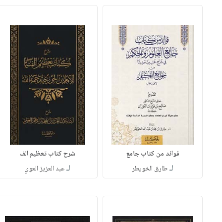
فوائد من كتاب جامع
شرح كتاب تعظيم الف
لـ
لـ
طارق الخويطر
عبد العزيز العوي