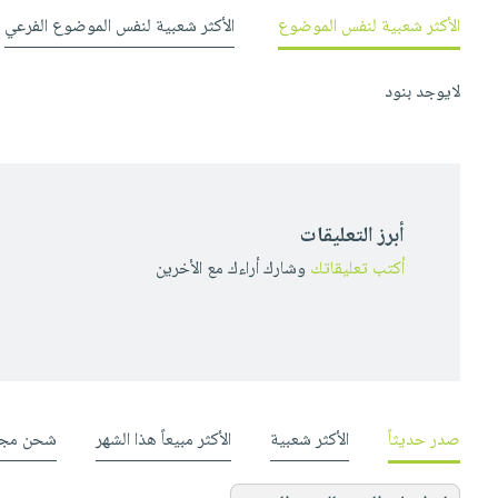
صابون
فيديوهات
الأكثر شعبية لنفس الموضوع
الأكثر شعبية لنفس الموضوع الفرعي
عربة
أطفال
أسئلة
التسوق
مناسبات
يتكرر
لايوجد بنود
طرحها
نشرة
الإصدارات
خدمات
نيل
وفرات
أبرز التعليقات
انشر
أكتب تعليقاتك
وشارك أراءك مع الأخرين
كتابك
تواصل
معنا
صدر حديثاً
الأكثر شعبية
الأكثر مبيعاً هذا الشهر
شحن مجا