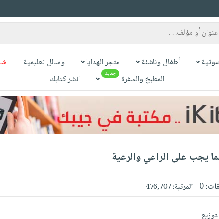
وتية
أطفال وناشئة
متجر الهدايا
وسائل تعليمية
شح
جديد
المطبخ والسفرة
انشر كتابك
ما يجب على الراعي والرعية
قات:
0
المرتبة:
476,707
لتوزيع