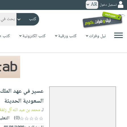
تسجيل دخول
كتب
ورقية
المواضيع
نيل وفرات
كتب ورقية
كتب الكترونية
كتب ص
صدر
كتب
حديثاً
الكترونية
الأكثر
الصفحة
مبيعاً
الرئيسية
كتب
جوائز
صدر
صوتية
شحن
حديثاً
الصفحة
عسير في عهد الملك ع
مخفض
الأكثر
الرئيسية
عروض
أطفال
السعودية الحديثة
مبيعاً
masmu3
خاصة
وناشئة
لـ
محمد بن عبد الله آل زلفة
كتب
بلا
صفحات
(0)
التعلي
مجانية
الصفحة
وسائل
حدود
مشوقة
الرئيسية