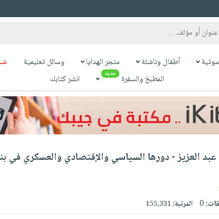
وتية
أطفال وناشئة
متجر الهدايا
وسائل تعليمية
شح
جديد
المطبخ والسفرة
انشر كتابك
بد العزيز - دورها السياسي والإقتصادي والعسكري في بنا
قات:
0
المرتبة:
155,331