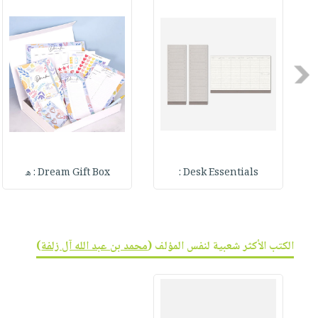
صابون
فيديوهات
عربة
أطفال
أسئلة
التسوق
مناسبات
يتكرر
طرحها
Previous
نشرة
الإصدارات
خدمات
نيل
وفرات
انشر
Desk Essentials :
Dream Gift Box : ه
كتابك
تواصل
معنا
الكتب الأكثر شعبية لنفس المؤلف (
محمد بن عبد الله آل زلفة
)