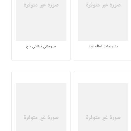
مفاوضات الملك عبد
جيوفاني فيناتي - ح