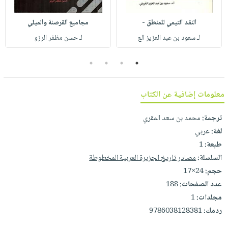
صابون
فيديوهات
عربة
أطفال
النقد التيمي للمنطق -
مجاميع القرصنة والميلي
أسئلة
التسوق
مناسبات
يتكرر
لـ سعود بن عبد العزيز الع
لـ ‎حسن مظفر الرزو‎
طرحها
نشرة
4
3
2
1
الإصدارات
خدمات
نيل
معلومات إضافية عن الكتاب
وفرات
انشر
ترجمة:
محمد بن سعد المقري
كتابك
لغة:
عربي
تواصل
طبعة:
1
معنا
السلسلة:
مصادر تاريخ الجزيرة العربية المخطوطة
حجم:
24×17
عدد الصفحات:
188
مجلدات:
1
ردمك:
9786038128381