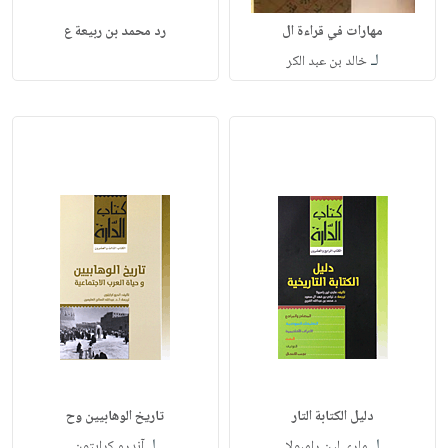
مهارات في قراءة ال
رد محمد بن ربيعة ع
لـ
خالد بن عبد الكر
دليل الكتابة التار
تاريخ الوهابيين وح
لـ
لـ
ماري لين رامبولا
آندرو كرايتون