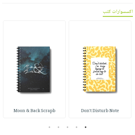
اكسسوارات كتب
Moon & Back Scrapb
Don't Disturb Note
5
4
3
2
1