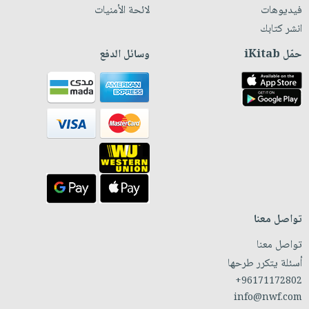
فيديوهات
لائحة الأمنيات
انشر كتابك
حمّل iKitab
وسائل الدفع
تواصل معنا
تواصل معنا
أسئلة يتكرر طرحها
+96171172802
info@nwf.com