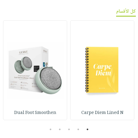
كل الأقسام
Dual Foot Smoothen
Carpe Diem Lined N
5
4
3
2
1