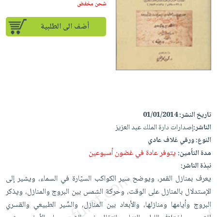
إختياراتنا
تعليمية
شحن مخفض
أسئلة
إختياراتنا
المواضيع
iKitab
يتكرر
كتب
أضف الى الطلبية
بلا
الأكثر
طرحها
أكاديمية
الصحة
حدود
مبيعاً
تحميل
والعناية
صندوق
أسئلة
وسائل
masmu3
الشخصية
القراءة
يتكرر
تعليمية
على
جديد
English
طرحها
صندوق
Android
books
الكل
تحميل
القراءة
تحميل
iKitab
أجهزة
جوائز
المطبخ
masmu3
تاريخ النشر:
01/01/2014
على
العناية
والسفرة
الناشر:
إصدارات دارة الملك عبد العزيز
على
Android
جديد
الشخصية
النوع:
ورقي غلاف عادي
Apple
تحميل
يتوفر عادة في غضون أسبوعين
العناية
مدة التأمين:
الكل
iKitab
نبذة الناشر:
وتصفيف
أواني
متجر
على
يعرف بمنازل القمر، ويوضح سير الكواكب السيّارة في السماء، ويشير إلى
الشعر
الطهي
الهدايا
Apple
الإستدلال بالمنازل على الوقت، وحركة الشمس بين البروج والمنازل، ويذكر
العناية
أدوات
البروج وأيامها ومنازلها، والأبعاد بين المنازل، والسَّير الطبيعي والقسري
بالجسم
أقسام
الخبز