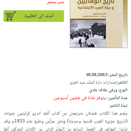
إختياراتنا
تعليمية
شحن مخفض
أسئلة
إختياراتنا
المواضيع
iKitab
يتكرر
كتب
أضف الى الطلبية
بلا
الأكثر
طرحها
أكاديمية
الصحة
حدود
مبيعاً
تحميل
والعناية
صندوق
أسئلة
إختياراتنا
masmu3
الشخصية
القراءة
يتكرر
وسائل
على
جديد
English
طرحها
تعليمية
Android
books
الكل
تحميل
صندوق
تحميل
iKitab
أجهزة
القراءة
المطبخ
masmu3
على
تاريخ النشر:
01/01/2013
العناية
والسفرة
على
جوائز
Android
الناشر:
إصدارات دارة الملك عبد العزيز
جديد
الشخصية
Apple
النوع:
ورقي غلاف عادي
تحميل
العناية
الكل
يتوفر عادة في غضون أسبوعين
مدة التأمين:
iKitab
وتصفيف
أواني
نبذة الناشر:
متجر
على
الشعر
الطهي
يضم هذا الكتاب فصلان مترجمان من كتاب ألفه اندرو كرايتون عنوانه:
الهدايا
Apple
العناية
(تاريخ جزيرة العرب قديما وحديثا) ونشر جزأين وطبع عام 1833م وقد
أدوات
بالجسم
أقسام
تناول المؤلف في الفصل السابع من الجزء الثاني من الكتاب المذكور آنفا
الخبز