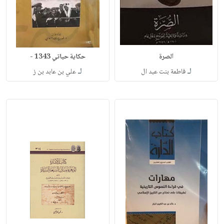
الصرة
حكاية حياتي 1343 -
لـ
لـ
فاطمة بنت عبد ال
علي بن عابد بن ز