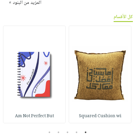
المزيد من البنود »
كل الأقسام
Am Not Perfect But
Squared Cushion wi
5
4
3
2
1