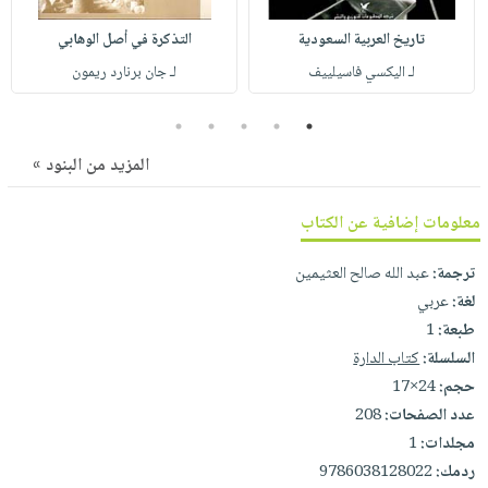
صابون
فيديوهات
عربة
تاريخ العربية السعودية
التذكرة في أصل الوهابي
أطفال
أسئلة
التسوق
لـ اليكسي فاسيلييف
لـ جان برنارد ريمون
مناسبات
يتكرر
طرحها
نشرة
5
4
3
2
1
الإصدارات
خدمات
المزيد من البنود »
نيل
وفرات
معلومات إضافية عن الكتاب
انشر
كتابك
ترجمة:
عبد الله صالح العثيمين
تواصل
لغة:
عربي
معنا
طبعة:
1
السلسلة:
كتاب الدارة
حجم:
24×17
عدد الصفحات:
208
مجلدات:
1
ردمك:
9786038128022