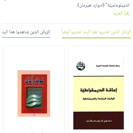
صابون
فيديوهات
الديبلوماسيّة" (ادوارد هيرمان).
عربة
أطفال
إقرأ المزيد
أسئلة
التسوق
مناسبات
يتكرر
طرحها
نشرة
الزبائن الذين اشتروا هذا البند اشتروا أيضاً
الزبائن الذين شاهدوا هذا البند
الإصدارات
خدمات
نيل
وفرات
انشر
كتابك
تواصل
معنا