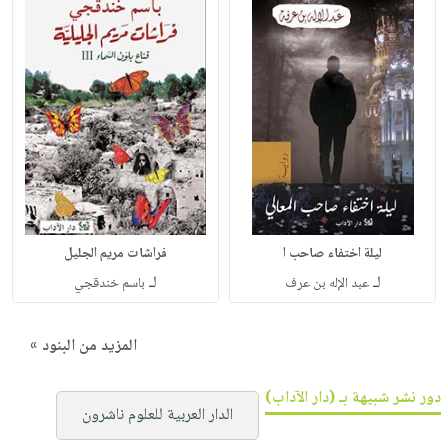
ليلة اختفاء صاحب ا
فراشات مريم الجليل
لـ
لـ
عبد الإله بن عرف
باسم خندقجي
المزيد من البنود »
دور نشر شبيهة بـ (دار الآداب)
الدار العربية للعلوم ناشرون