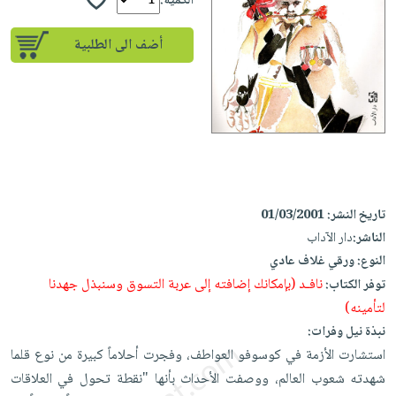
إختياراتنا
الكمية:
تعليمية
أسئلة
إختياراتنا
المواضيع
iKitab
يتكرر
أضف الى الطلبية
كتب
بلا
الأكثر
طرحها
أكاديمية
الصحة
حدود
مبيعاً
تحميل
والعناية
صندوق
أسئلة
إختياراتنا
masmu3
الشخصية
القراءة
يتكرر
وسائل
على
جديد
English
طرحها
تعليمية
Android
books
الكل
تحميل
صندوق
تحميل
iKitab
أجهزة
القراءة
المطبخ
masmu3
تاريخ النشر:
01/03/2001
على
العناية
والسفرة
على
جوائز
الناشر:
دار الآداب
Android
جديد
الشخصية
Apple
النوع:
ورقي غلاف عادي
تحميل
العناية
نافـد (بإمكانك إضافته إلى عربة التسوق وسنبذل جهدنا
توفر الكتاب:
الكل
iKitab
وتصفيف
لتأمينه)
أواني
متجر
على
الشعر
نبذة نيل وفرات:
الطهي
الهدايا
Apple
العناية
استشارت الأزمة في كوسوفو العواطف، وفجرت أحلاماً كبيرة من نوع قلما
أدوات
بالجسم
شهدته شعوب العالم، ووصفت الأحداث بأنها "نقطة تحول في العلاقات
أقسام
الخبز