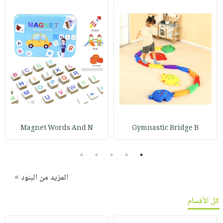
Magnet Words And N
Gymnastic Bridge B
5
4
3
2
1
المزيد من البنود »
كل الأقسام