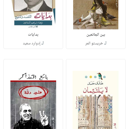
بين الجائعين
بدايات
لـ
لـ
خريستو المر
إدوارد سعيد