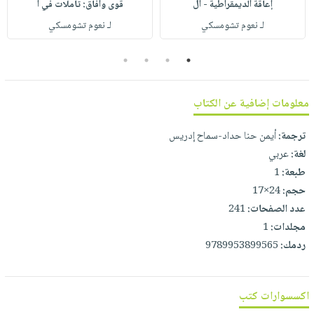
إعاقة الديمقراطية - ال
قوى وآفاق: تأملات في ا
لـ نعوم تشومسكي
لـ نعوم تشومسكي
4
3
2
1
معلومات إضافية عن الكتاب
ترجمة:
أيمن حنا حداد-سماح إدريس
لغة:
عربي
طبعة:
1
حجم:
24×17
عدد الصفحات:
241
مجلدات:
1
ردمك:
9789953899565
اكسسوارات كتب