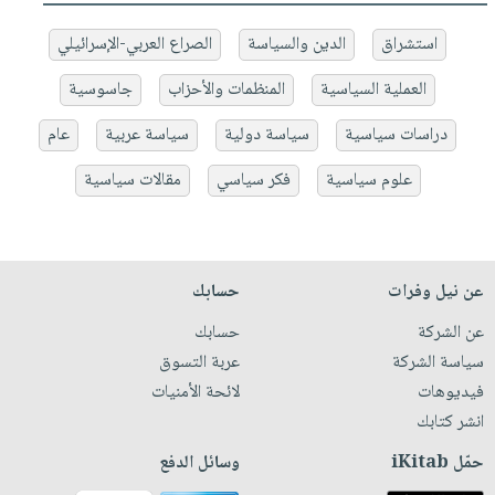
استشراق
الدين والسياسة
الصراع العربي-الإسرائيلي
العملية السياسية
المنظمات والأحزاب
جاسوسية
دراسات سياسية
سياسة دولية
سياسة عربية
عام
علوم سياسية
فكر سياسي
مقالات سياسية
عن نيل وفرات
حسابك
عن الشركة
حسابك
سياسة الشركة
عربة التسوق
فيديوهات
لائحة الأمنيات
انشر كتابك
حمّل iKitab
وسائل الدفع