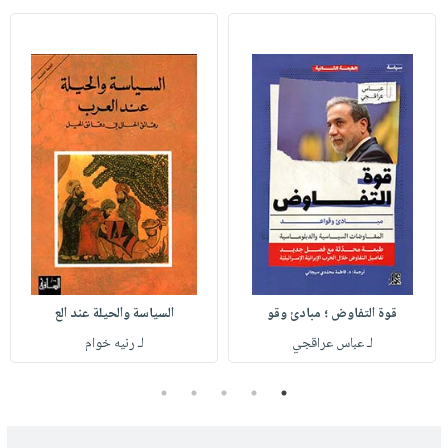
قوة التفاوض ؛ مبادئ وقو
السياسة والحيلة عند الع
لـ عباس عراقجي
لـ رنيه خوام
5
4
3
2
1