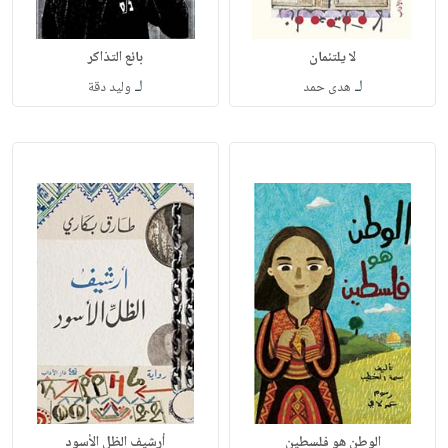
لا يلتئمان
بائع التذاكر
لـ
لـ
هدى حمد
وليد دقة
الوطن هو فلسطين
أرشيف الظل الأسود