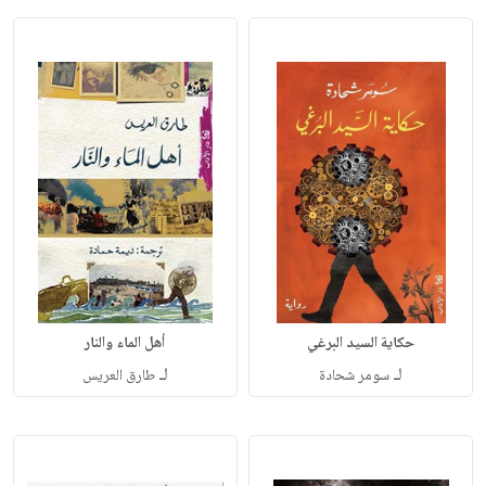
حكاية السيد البرغي
أهل الماء والنار
لـ
لـ
سومر شحادة
طارق العريس