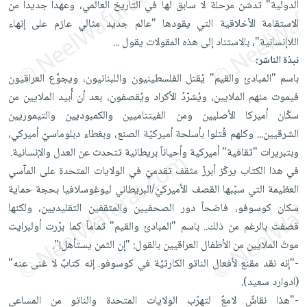
الدولية" تدشن مرحلة لا سابق لها في التاريخ العالمي، وعهداً جديداً من
العناية
الأكثر
شحن
أدوات
الاستقامة الأخلاقية التي يقودها "عالم جديد مثالي عازم على إنهاء
بالأسنان
مبيعاً
مجاني
المائدة
اللاإنسانية"، بالاستناد إلى هذه المقولات يقول
...
الحمية
العودة
بنود
الأوعية
نبذة الناشر:
والتغذية
للمدارس
مختارة
والتخزين
باسم "المبادئ والقيم" يُقتل الفلسطينيون واللبنانيون، ويجوَّع العراقيون
اشتراكات
اكسسوارات
فيموت منهم الملايين، ويُشرّدُ الأكراد ويُقصفون، بعد أن أُبيد الملايين من
أدوات
كتب
كل
بحث
سكّان أميركا الأصليين ومن الفيتناميين والكمبوديين والتيموريين
المطبخ
الاشتراكات
اكسسوارات
متقدم
الشرقيين... وكلهم قُتلوا بأسلحة أميركيّة الصنع، وبغطاء دبلوماسيّ أميركي،
منزلية
صندوق
وبتبريرات "ثقافية" أميركية وأحياناً بريطانية تتحدث عن العدل والإنسانية.
القراءة
اكسسوارات
في هذا الكتاب يركّز أبرزُ مثقف تقدميّ في الولايات المتحدة على المآسي
iKitab
ملابس
العظيمة التي سبّبها القصف الأميركيّ/البريطاني ليوغوسلافيا بحجة حماية
نيل
بلا
سكان كوسوفو، فاضحاً دور الصحفيين والمثقفين التقليديين، ولكنها
مطرزات
وفرات
حدود
قصفت بالرغم من ذلك.. باسم "المبادئ والقيم" تماماً كما برّرت أولبرايت
حقائب
عن
حسابك
موتَ الملايين من الأطفال العراقيين بالقول: "إن الثمن يستأهل!".
حلي
الشركة
-"إنه نقد مقنع لأفعال الناتو الكارثيّة في كوسوفو. إنه كتابٌ لا غنى عنه"
عناية
لائحة
سياسة
(ادوارد سعيد).
بالذات
الأمنيات
الشركة
-"هذا نقاشٌ لامعٌ لتهرّب الولايات المتحدة والناتو من المساعي