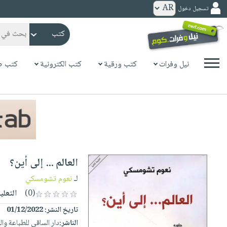
تسجيل دخول
كتب
ورقية
المواضيع
نيل وفرات
كتب ورقية
كتب الكترونية
كتب ص
صدر
كتب
حديثاً
الكترونية
الأكثر
الصفحة
مبيعاً
الرئيسية
كتب
جوائز
صدر
صوتية
شحن
حديثاً
الصفحة
العالم ... إلى أين؟
مخفض
الأكثر
الرئيسية
عروض
أطفال
لـ
نعوم تشومسكي
مبيعاً
masmu3
خاصة
وناشئة
(0)
التعلي
كتب
بلا
صفحات
تاريخ النشر:
01/12/2022
مجانية
الصفحة
وسائل
حدود
مشوقة
الناشر:
دار الساقي للطباعة وال
الرئيسية