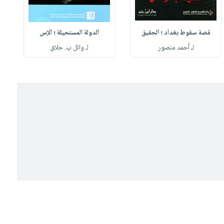
قصة سقوط بغداد ؛ الحقيق
الدولة المستحيلة ؛ الإس
لـ أحمد منصور
لـ وائل ب. حلاق
ل