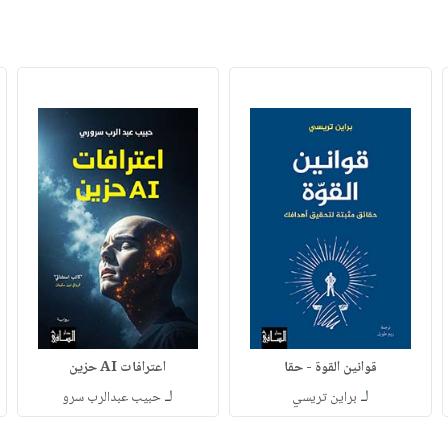
قوانين القوة - حقا
اعترافات AI حزين
لـ
لـ
براين تريسي
حبيب عبدالرب سرو