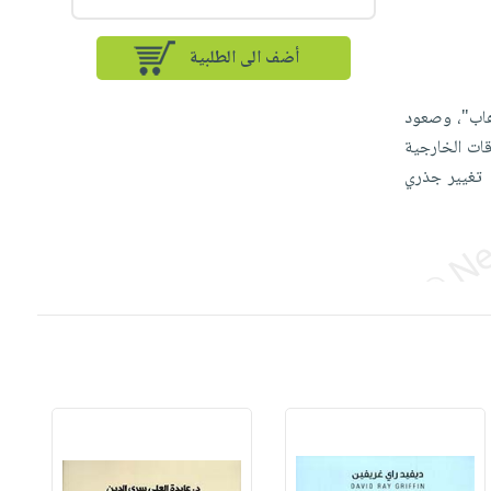
أضف الى الطلبية
هاب"، وصعود
قات الخارجية
ة تغيير جذري