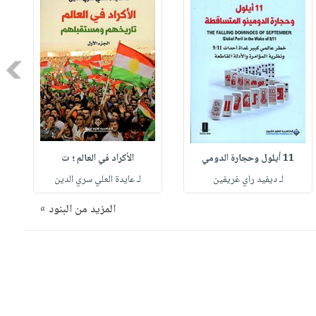
Next
11 أيلول وحجارة الدومي
الأكراد في العالم ؛ ت
لـ ديفيد راي غريفين
لـ عايدة العلي سري الدين
المزيد من البنود »