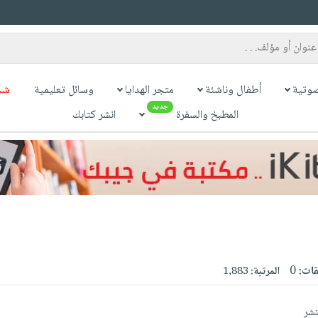
وتية
أطفال وناشئة
متجر الهدايا
وسائل تعليمية
شح
جديد
المطبخ والسفرة
انشر كتابك
قات:
0
المرتبة:
1,883
نشر