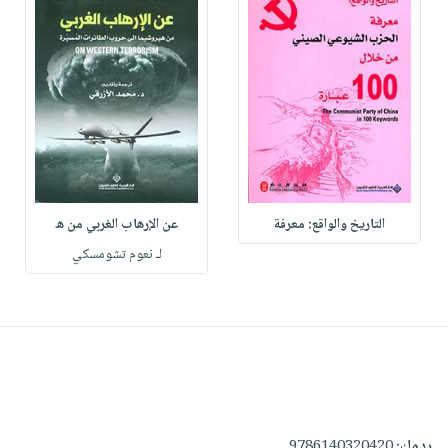
التاريخ والواقع: معرفة
عن الإرهاب الغربي من ه
لـ نعوم تشومسكي
ردمك:
9786140320420