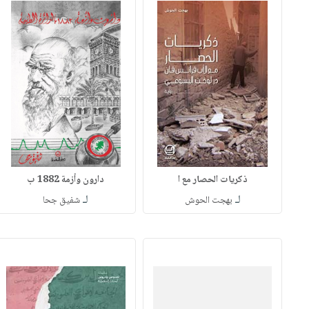
ذكريات الحصار مع ا
دارون وأزمة 1882 ب
لـ
لـ
بهجت الحوش
شفيق جحا