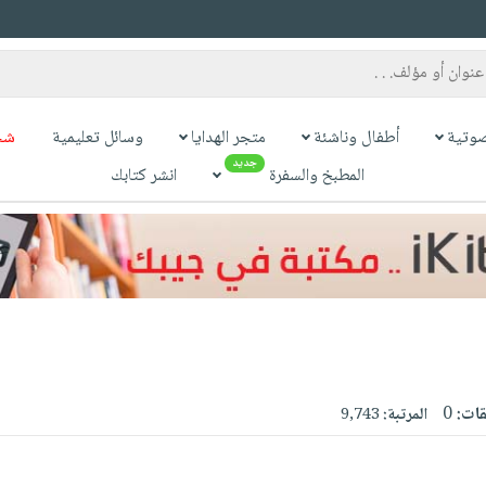
وتية
أطفال وناشئة
متجر الهدايا
وسائل تعليمية
شح
جديد
المطبخ والسفرة
انشر كتابك
قات:
0
المرتبة:
9,743