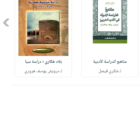
Next
مناهج الدراسة الأدبية
بلاد هكاري ؛ دراسة سيا
لـ شكري فيصل
لـ درويش يوسف هروري