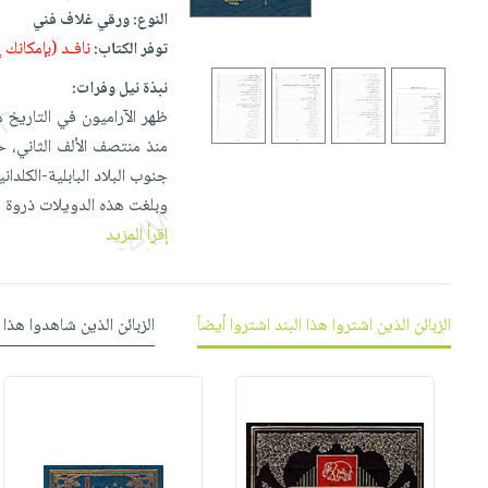
إختياراتنا
تعليمية
أسئلة
النوع:
ورقي غلاف فني
إختياراتنا
المواضيع
iKitab
يتكرر
نافـد (بإمكانك
توفر الكتاب:
كتب
بلا
الأكثر
طرحها
أكاديمية
الصحة
نبذة نيل وفرات:
حدود
مبيعاً
تحميل
والعناية
ظهر الآراميون في التاريخ 
صندوق
أسئلة
وسائل
masmu3
الشخصية
منذ منتصف الألف الثاني، 
القراءة
يتكرر
تعليمية
على
جديد
جنوب البلاد البابلية-الكلداني
English
طرحها
صندوق
Android
وبلغت هذه الدويلات ذروة 
books
الكل
تحميل
القراءة
تحميل
إقرأ المزيد
iKitab
أجهزة
جوائز
المطبخ
masmu3
على
العناية
والسفرة
على
Android
جديد
الشخصية
Apple
الزبائن الذين اشتروا هذا البند اشتروا أيضاً
الزبائن الذين شاهدوا هذا 
تحميل
العناية
الكل
iKitab
وتصفيف
أواني
متجر
على
الشعر
الطهي
الهدايا
Apple
العناية
أدوات
بالجسم
أقسام
الخبز