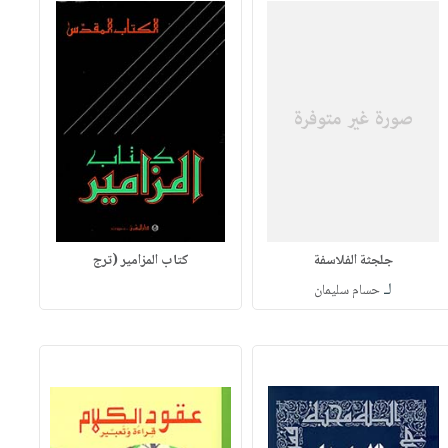
جلجثة الفلاسفة
كتاب المزامير (ترج
لـ
حسام سليمان