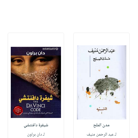
مدن الملح
شيفرة دافنتشي
لـ عبد الرحمن منيف
لـ دان براون