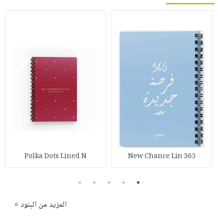
Polka Dots Lined N
365 New Chance Lin
5
4
3
2
1
المزيد من البنود »