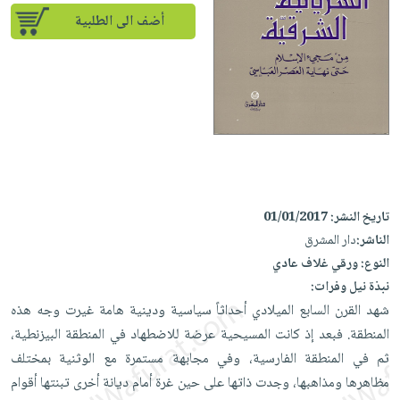
إختياراتنا
تعليمية
أسئلة
إختياراتنا
أضف الى الطلبية
المواضيع
iKitab
يتكرر
كتب
بلا
الأكثر
طرحها
أكاديمية
الصحة
حدود
مبيعاً
تحميل
والعناية
صندوق
أسئلة
إختياراتنا
masmu3
الشخصية
القراءة
يتكرر
وسائل
على
جديد
English
طرحها
تعليمية
Android
books
الكل
تحميل
صندوق
تحميل
iKitab
أجهزة
القراءة
المطبخ
masmu3
تاريخ النشر:
01/01/2017
على
العناية
والسفرة
على
جوائز
الناشر:
دار المشرق
Android
جديد
الشخصية
Apple
النوع:
ورقي غلاف عادي
تحميل
العناية
نبذة نيل وفرات:
الكل
iKitab
وتصفيف
شهد القرن السابع الميلادي أحداثاً سياسية ودينية هامة غيرت وجه هذه
أواني
متجر
على
الشعر
المنطقة. فبعد إذ كانت المسيحية عرضة للاضطهاد في المنطقة البيزنطية،
الطهي
الهدايا
Apple
العناية
ثم في المنطقة الفارسية، وفي مجابهة مستمرة مع الوثنية بمختلف
أدوات
بالجسم
أقسام
مظاهرها ومذاهبها، وجدت ذاتها على حين غرة أمام ديانة أخرى تبنتها أقوام
الخبز