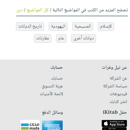
تصفح المزيد من الكتب في المواضيع التالية /
كل المواضيع
/
دين
الإسلام
المسيحية
اليهودية
تاريخ الديانات
ديانات أخرى
عام
مقارنات
عن نيل وفرات
حسابك
عن الشركة
حسابك
سياسة الشركة
عربة التسوق
فيديوهات
لائحة الأمنيات
انشر كتابك
حمّل iKitab
وسائل الدفع