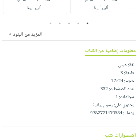
صابون
فيديوهات
لـ ألبير أبونا
لـ ألبير أبونا
عربة
أطفال
أسئلة
التسوق
مناسبات
يتكرر
5
4
3
2
1
طرحها
نشرة
المزيد من البنود »
الإصدارات
خدمات
نيل
معلومات إضافية عن الكتاب
وفرات
لغة:
عربي
انشر
طبعة:
3
كتابك
حجم:
24×17
تواصل
عدد الصفحات:
332
معنا
مجلدات:
1
يحتوي على:
رسوم بيانية
ردمك:
9782721470584
اكسسوارات كتب