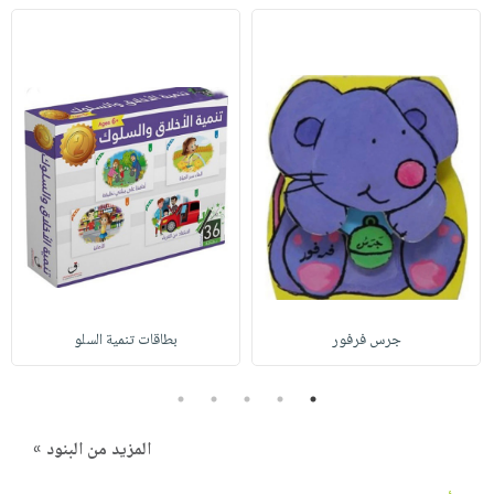
جرس فرفور
بطاقات تنمية السلو
5
4
3
2
1
المزيد من البنود »