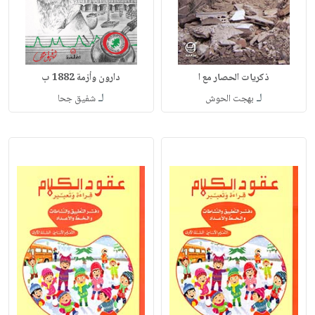
ذكريات الحصار مع ا
دارون وأزمة 1882 ب
لـ
لـ
بهجت الحوش
شفيق جحا