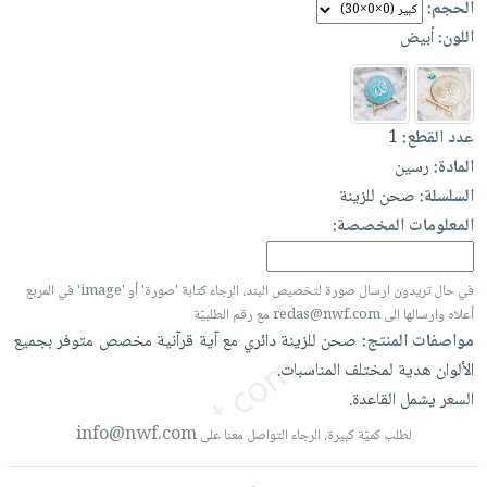
الحجم:
العناية
الأكثر
شحن
أدوات
اللون:
أبيض
بالأسنان
مبيعاً
مجاني
المائدة
الحمية
العودة
بنود
الأوعية
والتغذية
للمدارس
مختارة
والتخزين
اشتراكات
عدد القطع:
1
اكسسوارات
أدوات
المادة:
رسين
كتب
كل
بحث
المطبخ
السلسلة:
صحن للزينة
الاشتراكات
اكسسوارات
متقدم
المعلومات المخصصة:
منزلية
صندوق
القراءة
اكسسوارات
نيل
في حال تريدون ارسال صورة لتخصيص البند، الرجاء كتابة 'صورة' أو 'image' في المربع
iKitab
ملابس
أعلاه وارسالها الى redas@nwf.com مع رقم الطلبيّة
وفرات
بلا
مطرزات
مواصفات المنتج:
صحن
للزينة
دائري
مع
آية
قرآنية
مخصص
متوفر
بجميع
حدود
عن
حقائب
حسابك
الألوان
هدية
لمختلف
المناسبات.
الشركة
السعر
يشمل
القاعدة.
حلي
لائحة
سياسة
عناية
info@nwf.com
لطلب كميّة كبيرة، الرجاء التواصل معنا على
الأمنيات
الشركة
بالذات