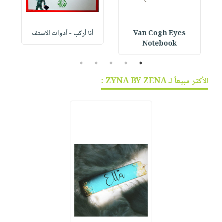
Van Cogh Eyes
أنا أركب - أدوات الاستف
 1
Notebook
5
4
3
2
1
الأكثر مبيعاً لـ ZYNA BY ZENA :