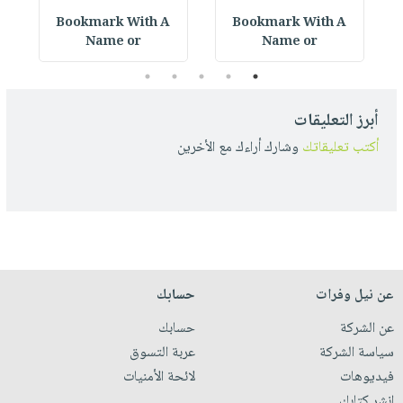
Bookmark With A
Bookmark With A
D
Name or
Name or
5
4
3
2
1
أبرز التعليقات
أكتب تعليقاتك
وشارك أراءك مع الأخرين
عن نيل وفرات
حسابك
عن الشركة
حسابك
سياسة الشركة
عربة التسوق
فيديوهات
لائحة الأمنيات
انشر كتابك