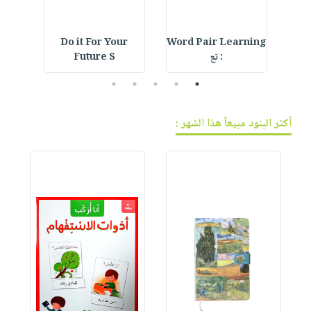
Do it For Your
Word Pair Learning
De
: تع
Future S
5
4
3
2
1
أكثر البنود مبيعاً هذا الشهر :