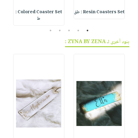
Resin Coasters Set : طق
Colored Coaster Set :
te
ط
5
4
3
2
1
بنود أخرى لـ ZYNA BY ZENA :