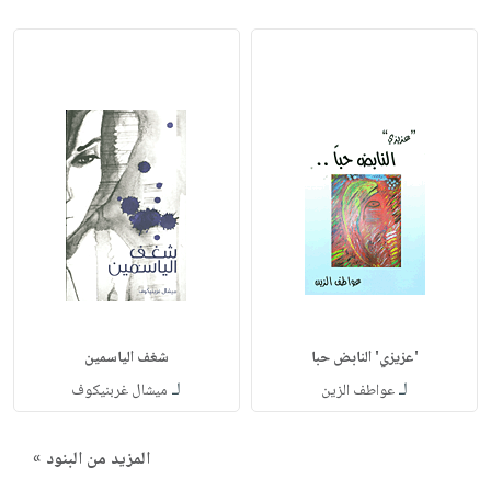
'عزيزي' النابض حبا
شغف الياسمين
لـ
لـ
عواطف الزين
ميشال غربنيكوف
المزيد من البنود »