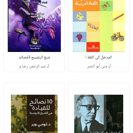
المدخل إلى اللغة ا
صبغ البنفسج (قصائد
لـ
لـ
منى أبو النصر
عبد الرحمن رضا و