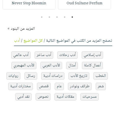
Never Stop Bloomin
Oud Sultane Perfum
5
4
3
2
1
المزيد من البنود »
تصفح المزيد من الكتب في المواضيع التالية /
كل المواضيع
/
أدب
أدب إسلامي
أدب رحلات
أدب ساخر
أدب عالمي
أعمال كاملة
أمثال
الأدب العربي
الأدب المهجري
الخطب
تاريخ الأدب
دراسات أدبية
رسائل
روايات
شعر
طرائف ونوادر
عام
قصص
مختارات أدبية
مسرحيات
مقالات أدبية
نصوص
نقد أدبي