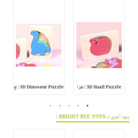
3D Snail Puzzle : لغز ا
3D Dinosaur Puzzle : لغ
le
5
4
3
2
1
بنود أخرى لـ BRIGHT BEE TOYS :