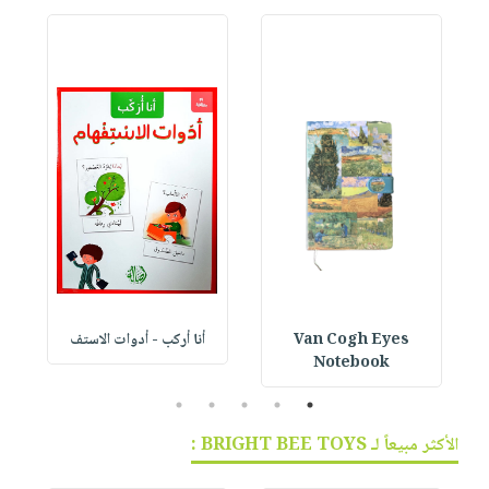
Van Cogh Eyes
أنا أركب - أدوات الاستف
 1
Notebook
5
4
3
2
1
الأكثر مبيعاً لـ BRIGHT BEE TOYS :