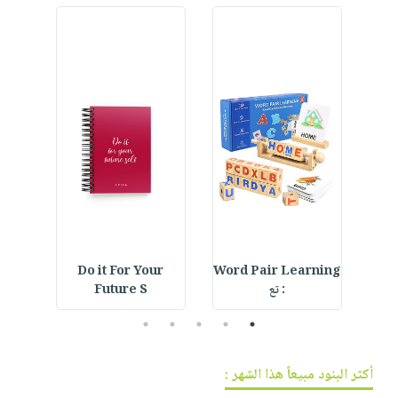
فيديوهات
صابون
عربة
أسئلة
التسوق
أطفال
يتكرر
مناسبات
طرحها
نشرة
الإصدارات
خدمات
نيل
وفرات
انشر
كتابك
تواصل
معنا
Do it For Your
Word Pair Learning
Beac
: تع
Future S
5
4
3
2
1
أكثر البنود مبيعاً هذا الشهر :