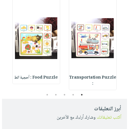
Transportation Puzzle
Food Puzzle : أحجية الط
s
:
5
4
3
2
1
أبرز التعليقات
أكتب تعليقاتك
وشارك أراءك مع الأخرين