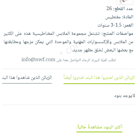
العناية
الأكثر
شحن
أدوات
عدد القطع:
26
بالأسنان
مبيعاً
مجاني
المائدة
المادة:
مغنطيس
الحمية
العودة
بنود
العمر:
1.5-3 سنوات
الأوعية
والتغذية
للمدارس
مختارة
مواصفات المنتج:
تشتمل
مجموعة
الملابس
المغناطيسية
هذه
على
الكثير
والتخزين
اشتراكات
اكسسوارات
من
الملابس
والإكسسوارات
المهنية
والموحدة
التي
يمكن
مزجها
ومطابقتها
أدوات
كتب
كل
مع
بحث
بعضها
البعض
لخلق
مظهر
جديد.
المطبخ
الاشتراكات
اكسسوارات
متقدم
info@nwf.com
لطلب كميّة كبيرة، الرجاء التواصل معنا على
منزلية
صندوق
القراءة
اكسسوارات
الزبائن الذين اشتروا هذا البند اشتروا أيضاً
الزبائن الذين شاهدوا هذا البند
نيل
iKitab
ملابس
وفرات
بلا
مطرزات
لايوجد بنود
حدود
عن
حقائب
حسابك
الشركة
حلي
لائحة
سياسة
عناية
الأمنيات
أكثر البنود مشاهدةً حالياً:
الشركة
بالذات