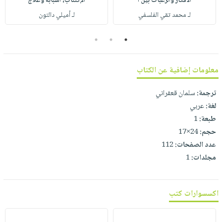
الأفكار والرغبات بين ا
الإكتئاب، أسبابه وعلاج
صابون
فيديوهات
عربة
لـ محمد تقي الفلسفي
لـ أميلي دالتون
أطفال
أسئلة
التسوق
مناسبات
يتكرر
3
2
1
طرحها
نشرة
الإصدارات
خدمات
معلومات إضافية عن الكتاب
نيل
وفرات
ترجمة:
سلمان قعفراني
لغة:
عربي
انشر
طبعة:
1
كتابك
حجم:
24×17
تواصل
عدد الصفحات:
112
معنا
مجلدات:
1
اكسسوارات كتب