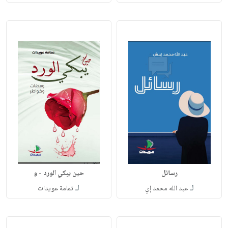
رسائل
حين يبكي الورد - و
لـ
لـ
عبد الله محمد إي
تمامة عويدات