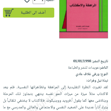
إختياراتنا
الكمية:
تعليمية
أسئلة
إختياراتنا
المواضيع
iKitab
يتكرر
أضف الى الطلبية
كتب
بلا
الأكثر
طرحها
أكاديمية
الصحة
حدود
مبيعاً
تحميل
والعناية
صندوق
أسئلة
وسائل
masmu3
الشخصية
القراءة
يتكرر
تعليمية
على
جديد
English
طرحها
صندوق
Android
books
الكل
تحميل
القراءة
تحميل
iKitab
أجهزة
جوائز
المطبخ
masmu3
تاريخ النشر:
01/01/1998
على
العناية
والسفرة
على
الناشر:
عويدات للنشر والطباعة
Android
جديد
الشخصية
Apple
النوع:
ورقي غلاف عادي
تحميل
العناية
نبذة نيل وفرات:
الكل
iKitab
وتصفيف
لقد تغيرت النظرة التقليدية إلى المراهقة وتظاهراتها النفسية، فلم يعد
أواني
متجر
على
الشعر
الاكتئاب مثلاً ميزة من ميزات النمو نفسه ينتهي بتجاوز تلك المرحلة
الطهي
الهدايا
Apple
العناية
ويتلاشى معها كما يقول أ.فرويد ووينيكوت. فالاكتئاب لا يختفي تلقائياً بل
أدوات
بالجسم
أقسام
يترك آثاراً عديدة على الصعيد النفسي والاجتماعي والعائلي والمدرسي مع ما
الخبز