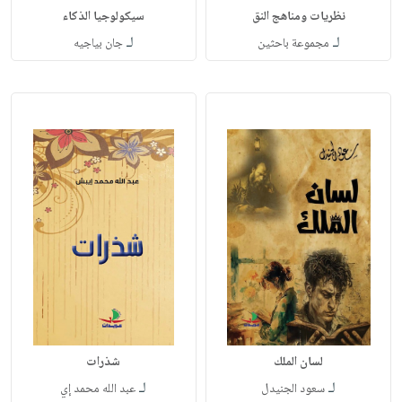
نظريات ومناهج النق
سيكولوجيا الذكاء
لـ
لـ
مجموعة باحثين
جان بياجيه
لسان الملك
شذرات
لـ
لـ
سعود الجنيدل
عبد الله محمد إي