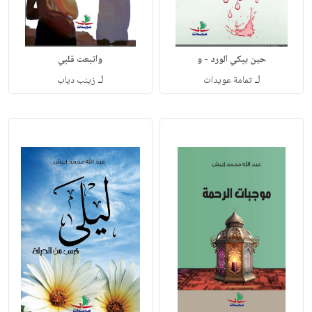
حين يبكي الورد - و
واتبعت قلبي
لـ
لـ
تمامة عويدات
زينب دياب