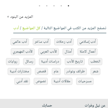
5
4
3
2
1
المزيد من البنود »
تصفح المزيد من الكتب في المواضيع التالية /
كل المواضيع
/
أدب
أدب إسلامي
أدب رحلات
أدب ساخر
أدب عالمي
أعمال كاملة
أمثال
الأدب العربي
الأدب المهجري
الخطب
تاريخ الأدب
دراسات أدبية
رسائل
روايات
شعر
طرائف ونوادر
عام
قصص
مختارات أدبية
مسرحيات
مقالات أدبية
نصوص
نقد أدبي
عن نيل وفرات
حسابك