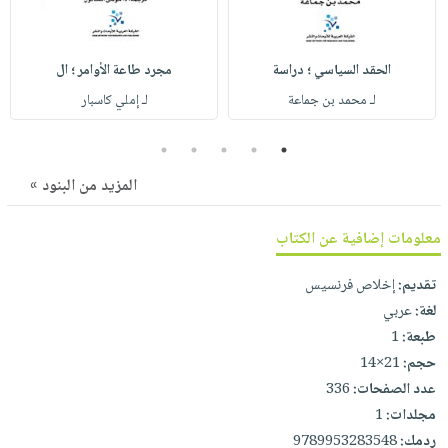
صابون
فيديوهات
عربة
أطفال
أسئلة
التسوق
مناسبات
الحقد السياسي ؛ دراسة
مجرد طاعة الأوامر ؛ ال
يتكرر
لـ محمد بن جماعة
لـ إملي كاسبار
طرحها
نشرة
الإصدارات
خدمات
5
4
3
2
1
نيل
المزيد من البنود »
وفرات
انشر
معلومات إضافية عن الكتاب
كتابك
تواصل
تقديم:
إخلاص فرنسيس
معنا
لغة:
عربي
طبعة:
1
حجم:
21×14
عدد الصفحات:
336
مجلدات:
1
ردمك:
9789953283548