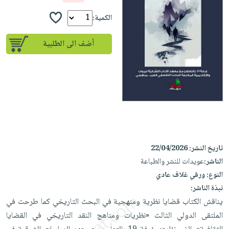
إختياراتنا
تعليمية
أسئلة
إختياراتنا
المواضيع
iKitab
الكمية:
يتكرر
كتب
بلا
الأكثر
طرحها
أكاديمية
الصحة
أضف الى الطلبية
حدود
مبيعاً
تحميل
والعناية
صندوق
أسئلة
إختياراتنا
masmu3
الشخصية
القراءة
يتكرر
وسائل
على
جديد
English
طرحها
تعليمية
Android
books
الكل
تحميل
صندوق
تحميل
iKitab
أجهزة
القراءة
المطبخ
masmu3
على
العناية
والسفرة
على
جوائز
Android
جديد
الشخصية
تاريخ النشر:
22/04/2026
Apple
تحميل
العناية
الناشر:
عويدات للنشر والطباعة
الكل
iKitab
النوع:
ورقي غلاف عادي
وتصفيف
أواني
متجر
على
نبذة الناشر:
الشعر
الطهي
الهدايا
يناقش الكتاب قضايا نظرية ومنهجية في البحث التاريخي كما طرحت في
Apple
العناية
أدوات
الملتقى الدولي الثالث «نظريات ومناهج النقد التاريخي في القضايا
بالجسم
أقسام
الخبز