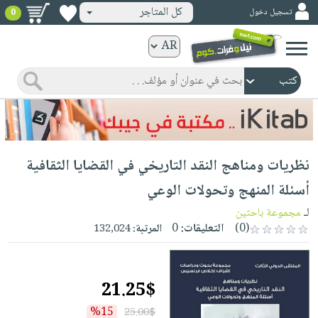
كل المتاجر
تسجيل دخول
0
كتب
ورقية
المواضيع
صدر
كتب
حديثاً
الكترونية
الأكثر
الصفحة
نظريات ومناهج النقد التاريخي في القضايا الثقافية
مبيعاً
الرئيسية
كتب
جوائز
أسئلة المنهج وتحولات الوعي
صدر
صوتية
شحن
لـ
مجموعة باحثين
حديثاً
الصفحة
مخفض
(0)
التعليقات:
0
المرتبة:
132,024
الأكثر
الرئيسية
عروض
أطفال
مبيعاً
masmu3
خاصة
وناشئة
كتب
21.25$
بلا
صفحات
مجانية
الصفحة
وسائل
حدود
مشوقة
%15
25.00$
الرئيسية