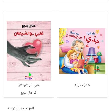
شكراً جدي !
قلبي .. والشيطان
لـ
حنان بديع
المزيد من البنود »