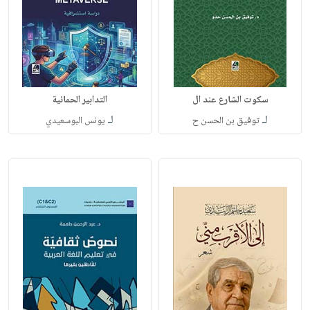
سكوت الشارع عند ال
التدابير الحمائية
لـ
لـ
توفيق بن الحسن ح
يونس البوسعيدي