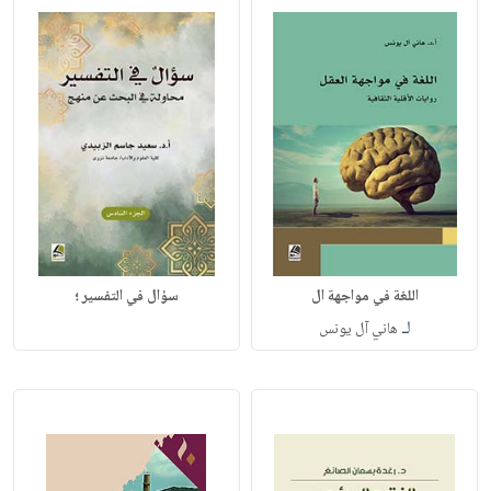
اللغة في مواجهة ال
سؤال في التفسير ؛
لـ
هاني آل يونس