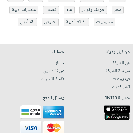
شعر
طرائف ونوادر
عام
قصص
مختارات أدبية
مسرحيات
مقالات أدبية
نصوص
نقد أدبي
عن نيل وفرات
حسابك
عن الشركة
حسابك
سياسة الشركة
عربة التسوق
فيديوهات
لائحة الأمنيات
انشر كتابك
حمّل iKitab
وسائل الدفع