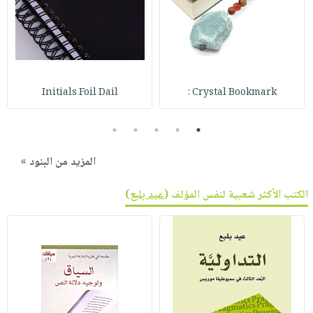
صابون
فيديوهات
عربة
أطفال
أسئلة
التسوق
مناسبات
يتكرر
طرحها
نشرة
الإصدارات
خدمات
Initials Foil Dail
Crystal Bookmark :
نيل
5
4
3
2
1
وفرات
انشر
المزيد من البنود »
كتابك
تواصل
الكتب الأكثر شعبية لنفس المؤلف (
عيد بلبع
)
معنا